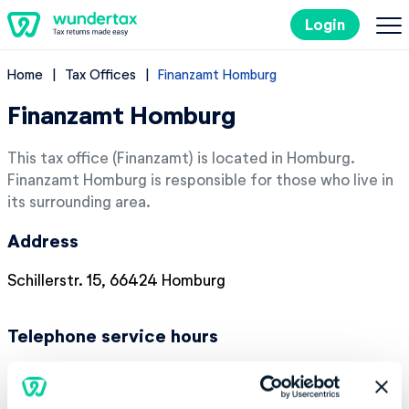
Login
Home
Tax Offices
Finanzamt Homburg
Filing Taxes in Germany
Finanzamt Homburg
Costs
This tax office (Finanzamt) is located in Homburg.
Finanzamt Homburg is responsible for those who live in
Tax Tips
its surrounding area.
Address
DE
Schillerstr. 15, 66424 Homburg
Try it out for free
Telephone service hours
Monday:
07:30-15:30
Tuesday:
07:30-15:30