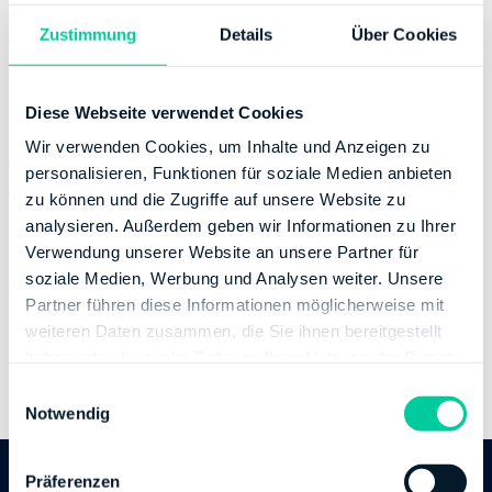
Wednesday:
07:30-15:30
Zustimmung
Details
Über Cookies
Thursday:
07:30-15:30
Friday:
07:30-12:00
Diese Webseite verwendet Cookies
Contact
Wir verwenden Cookies, um Inhalte und Anzeigen zu
Phone number:
+49 68416970
personalisieren, Funktionen für soziale Medien anbieten
Website:
http://www.finanzamt-homburg.de
zu können und die Zugriffe auf unsere Website zu
analysieren. Außerdem geben wir Informationen zu Ihrer
Banking Details
Verwendung unserer Website an unsere Partner für
soziale Medien, Werbung und Analysen weiter. Unsere
Institution:
DEUTSCHE BUNDESBANK
Partner führen diese Informationen möglicherweise mit
BIC:
MARKDEF1590
weiteren Daten zusammen, die Sie ihnen bereitgestellt
IBAN:
DE50590000000059301502
haben oder die sie im Rahmen Ihrer Nutzung der Dienste
Account holder:
Finanzamt Saarlouis -Finanzkasse-
gesammelt haben.
E
(alternativ: Finanzkasse Saarlouis)
Notwendig
i
n
w
Präferenzen