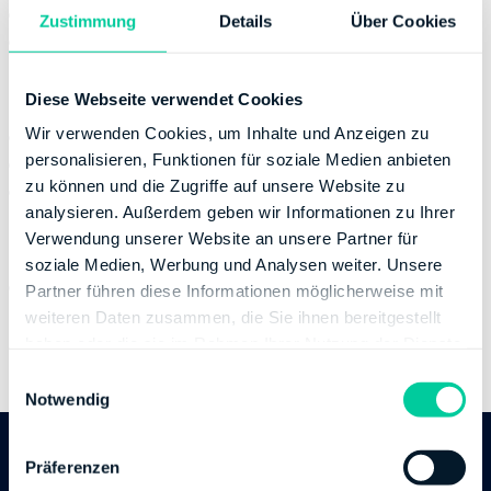
Thursday:
08:00-12:00, 14:00-17:00
Zustimmung
Details
Über Cookies
Friday:
08:00-12:00
Contact
Diese Webseite verwendet Cookies
Wir verwenden Cookies, um Inhalte und Anzeigen zu
Email:
poststelle@fa-dithmarschen.landsh.de
personalisieren, Funktionen für soziale Medien anbieten
Phone number:
+49 481421550
zu können und die Zugriffe auf unsere Website zu
Fax:
+49 48142155690
analysieren. Außerdem geben wir Informationen zu Ihrer
Banking Details
Verwendung unserer Website an unsere Partner für
soziale Medien, Werbung und Analysen weiter. Unsere
Institution:
DEUTSCHE BUNDESBANK
Partner führen diese Informationen möglicherweise mit
BIC:
MARKDEF1200
weiteren Daten zusammen, die Sie ihnen bereitgestellt
IBAN:
DE70200000000020201502
haben oder die sie im Rahmen Ihrer Nutzung der Dienste
Account holder:
Finanzamt Dithmarschen
gesammelt haben.
E
Notwendig
i
n
w
Präferenzen
Follow us
i