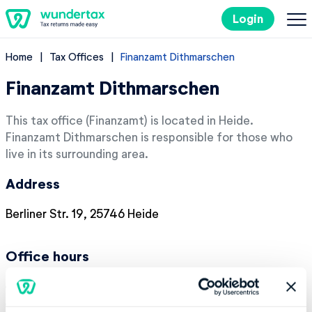
Login
Home
Tax Offices
Finanzamt Dithmarschen
Filing Taxes in Germany
Finanzamt Dithmarschen
Costs
This tax office (Finanzamt) is located in Heide.
Finanzamt Dithmarschen is responsible for those who
Tax Tips
live in its surrounding area.
Address
DE
Berliner Str. 19, 25746 Heide
Try it out for free
Office hours
Monday:
08:00-12:00
Tuesday:
08:00-12:00