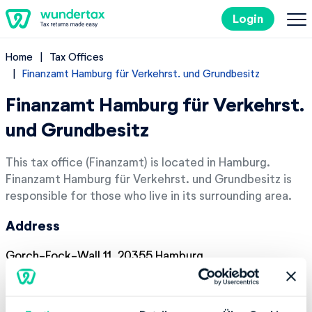
Login
Home
Tax Offices
Filing Taxes in Germany
Finanzamt Hamburg für Verkehrst. und Grundbesitz
Finanzamt Hamburg für Verkehrst.
Costs
und Grundbesitz
Tax Tips
This tax office (Finanzamt) is located in Hamburg.
Finanzamt Hamburg für Verkehrst. und Grundbesitz is
DE
responsible for those who live in its surrounding area.
Address
Try it out for free
Gorch-Fock-Wall 11, 20355 Hamburg
Contact