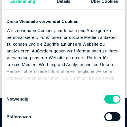
Zustimmung
Details
Über Cookies
Email:
favug@finanzamt.hamburg.de
Phone number:
+49 40115
Fax:
+49 40427922650
Diese Webseite verwendet Cookies
Website:
https://www.hamburg.de/go/finanzamt-
Wir verwenden Cookies, um Inhalte und Anzeigen zu
vug
personalisieren, Funktionen für soziale Medien anbieten
zu können und die Zugriffe auf unsere Website zu
Banking Details
analysieren. Außerdem geben wir Informationen zu Ihrer
Verwendung unserer Website an unsere Partner für
Institution:
DEUTSCHE BUNDESBANK
soziale Medien, Werbung und Analysen weiter. Unsere
BIC:
MARKDEF1200
Partner führen diese Informationen möglicherweise mit
IBAN:
DE03200000000020001530
weiteren Daten zusammen, die Sie ihnen bereitgestellt
Account holder:
Finanzamt Hamburg für Verkehrst.
haben oder die sie im Rahmen Ihrer Nutzung der Dienste
und Grundbesitz
gesammelt haben.
E
Notwendig
i
n
w
Follow us
Präferenzen
i