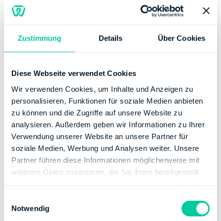
Thursday:
08:00-17:00
Friday:
08:00-12:00
Zustimmung
Details
Über Cookies
Contact
Email:
poststelle@fa-goe.niedersachsen.de
Phone number:
+49 5514070
Diese Webseite verwendet Cookies
Website:
http://www.lstn.niedersachsen.de
Wir verwenden Cookies, um Inhalte und Anzeigen zu
personalisieren, Funktionen für soziale Medien anbieten
Banking Details
zu können und die Zugriffe auf unsere Website zu
analysieren. Außerdem geben wir Informationen zu Ihrer
Institution:
DEUTSCHE BUNDESBANK
Verwendung unserer Website an unsere Partner für
BIC:
MARKDEF1260
soziale Medien, Werbung und Analysen weiter. Unsere
IBAN:
DE72260000000026001500
Partner führen diese Informationen möglicherweise mit
Account holder:
Finanzamt Göttingen
weiteren Daten zusammen, die Sie ihnen bereitgestellt
haben oder die sie im Rahmen Ihrer Nutzung der Dienste
Institution:
SPARKASSE GOETTINGEN
gesammelt haben.
BIC:
NOLADE21GOE
E
Notwendig
i
IBAN:
DE91260500010000000091