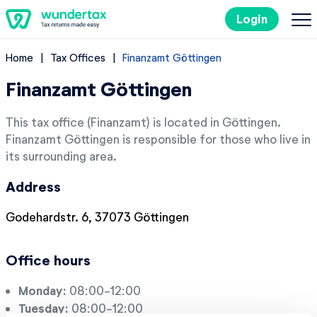
Login
Home
Tax Offices
Finanzamt Göttingen
Filing Taxes in Germany
Finanzamt Göttingen
Costs
This tax office (Finanzamt) is located in Göttingen.
Finanzamt Göttingen is responsible for those who live in
Tax Tips
its surrounding area.
Address
DE
Godehardstr. 6, 37073 Göttingen
Try it out for free
Office hours
Monday:
08:00-12:00
Tuesday:
08:00-12:00