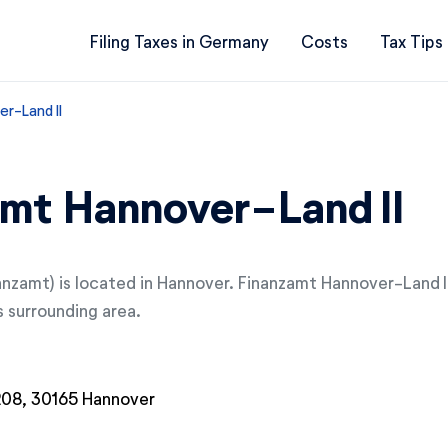
Filing Taxes in Germany
Costs
Tax Tips
r-Land II
mt Hannover-Land II
nanzamt) is located in Hannover. Finanzamt Hannover-Land II
s surrounding area.
208, 30165 Hannover