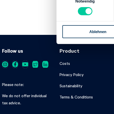
Notwendig
i
Institution:
NORD
n
BIC:
NOLADE2H
w
IBAN:
DE312505
i
Account holder:
l
Ablehnen
l
i
g
Follow us
Product
u
n
g
Costs
s
Privacy Policy
a
u
Please note
Sustainability
s
w
We do not offer individual
Terms & Conditions
a
tax advice.
h
l