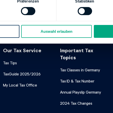
Präferenzen
Statistiken
DEUTSCHE LANDESBANK GIROZENTRALE
XXX
00000101342517
Finanzamt Hannover-Land II
Auswahl erlauben
Our Tax Service
Important Tax
Topics
Tax Tips
Tax Classes in Germany
TaxGuide 2025/2026
Tax ID & Tax Number
My Local Tax Office
Annual Playslip Germany
2024 Tax Changes