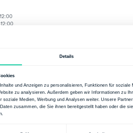
12:00
12:00
-17:00, 08:00-12:00
:00
Details
e@fa-h-l2.niedersachsen.de
+49 51167900
Cookies
/www.lstn.niedersachsen.de
nhalte und Anzeigen zu personalisieren, Funktionen für soziale
Website zu analysieren. Außerdem geben wir Informationen zu I
r soziale Medien, Werbung und Analysen weiter. Unsere Partner
SCHE BUNDESBANK
 Daten zusammen, die Sie ihnen bereitgestellt haben oder die s
50
n.
00000025001520
Finanzamt Hannover-Land II