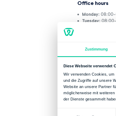
Office hours
Monday:
08:00-
Tuesday:
08:00-
Thursday:
13:00
Friday:
08:00-12
Contact
Zustimmung
Email:
poststell
Phone number:
Diese Webseite verwendet 
Website:
http:/
Wir verwenden Cookies, um I
Banking Details
und die Zugriffe auf unsere 
Website an unsere Partner fü
Institution:
DEUT
möglicherweise mit weiteren
BIC:
MARKDEF12
der Dienste gesammelt habe
IBAN:
DE922500
Account holder:
E