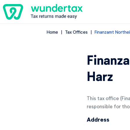
Home
Tax Offices
Finanzamt Northe
Finanz
Harz
This tax office (Fi
responsible for thos
Address