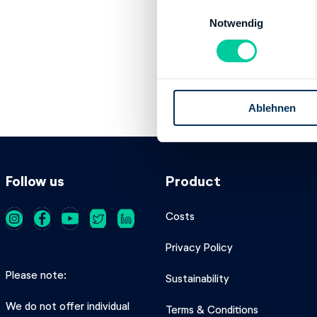
E
IBAN:
DE622600
Notwendig
i
Account holder:
n
Institution:
KREI
w
BIC:
NOLADE21
i
IBAN:
DE312625
l
Account holder:
Ablehnen
l
i
g
u
n
Follow us
Product
g
s
Costs
a
u
Privacy Policy
s
Please note
Sustainability
w
a
We do not offer individual
Terms & Conditions
h