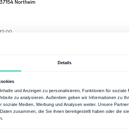
 37154 Northeim
12:00
12:00
-17:00, 08:00-12:00
:00
Details
e@fa-nom-hz.niedersachsen.de
Cookies
+49 55517040
nhalte und Anzeigen zu personalisieren, Funktionen für soziale
/www.lstn.niedersachsen.de
Website zu analysieren. Außerdem geben wir Informationen zu I
r soziale Medien, Werbung und Analysen weiter. Unsere Partner
 Daten zusammen, die Sie ihnen bereitgestellt haben oder die s
SCHE BUNDESBANK
n.
60