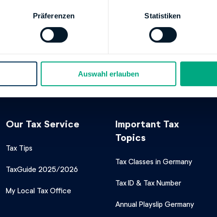
00000026201500
Präferenzen
Statistiken
Finanzamt Northeim-Herzberg a.H.
SSPARKASSE NORTHEIM
NOM
00010000000208
Finanzamt Northeim-Herzberg a.H.
Auswahl erlauben
Our Tax Service
Important Tax
Topics
Tax Tips
Tax Classes in Germany
TaxGuide 2025/2026
Tax ID & Tax Number
My Local Tax Office
Annual Playslip Germany