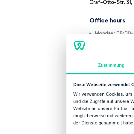
Graf-Otto-Str. 31,
Office hours
Monday:
08:00-
Tuesday:
08:00-
Thursday:
13:00
Friday:
08:00-12
Zustimmung
Contact
Email:
poststell
Diese Webseite verwendet 
Phone number:
Wir verwenden Cookies, um I
Website:
http:/
und die Zugriffe auf unsere 
Website an unsere Partner fü
Banking Details
möglicherweise mit weiteren
Institution:
DEUT
der Dienste gesammelt habe
BIC:
MARKDEF12