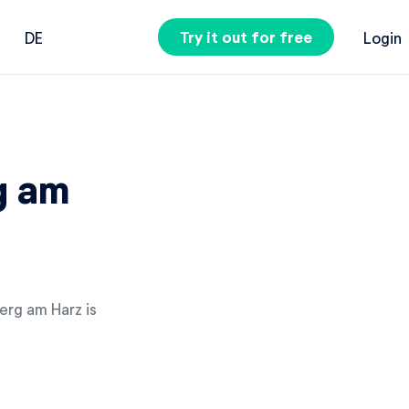
Try it out for free
DE
Login
g am
erg am Harz is