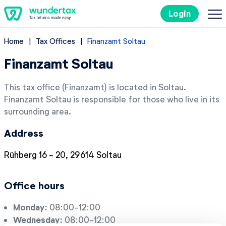
Login
Home
Tax Offices
Finanzamt Soltau
Filing Taxes in Germany
Finanzamt Soltau
Costs
This tax office (Finanzamt) is located in Soltau.
Finanzamt Soltau is responsible for those who live in its
Tax Tips
surrounding area.
Address
DE
Rühberg 16 - 20, 29614 Soltau
Try it out for free
Office hours
Monday:
08:00-12:00
Wednesday:
08:00-12:00