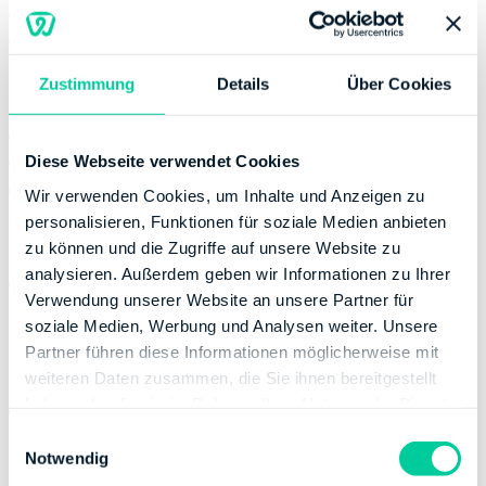
Thursday:
08:00-12:00, 13:00-17:00
Friday:
08:00-12:00
Zustimmung
Details
Über Cookies
Contact
Email:
poststelle@fa-sol.niedersachsen.de
Phone number:
+49 51918070
Diese Webseite verwendet Cookies
Website:
http://www.lstn.niedersachsen.de
Wir verwenden Cookies, um Inhalte und Anzeigen zu
personalisieren, Funktionen für soziale Medien anbieten
Banking Details
zu können und die Zugriffe auf unsere Website zu
analysieren. Außerdem geben wir Informationen zu Ihrer
Institution:
DEUTSCHE BUNDESBANK
Verwendung unserer Website an unsere Partner für
BIC:
MARKDEF1250
soziale Medien, Werbung und Analysen weiter. Unsere
IBAN:
DE53250000000025801502
Partner führen diese Informationen möglicherweise mit
Account holder:
Finanzamt Soltau
weiteren Daten zusammen, die Sie ihnen bereitgestellt
haben oder die sie im Rahmen Ihrer Nutzung der Dienste
Institution:
KREISSPARKASSE SOLTAU
gesammelt haben.
BIC:
NOLADE21SOL
E
Notwendig
i
IBAN:
DE41258516600000100016