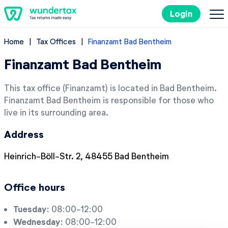
Login
Home
Tax Offices
Finanzamt Bad Bentheim
Filing Taxes in Germany
Finanzamt Bad Bentheim
Costs
This tax office (Finanzamt) is located in Bad Bentheim.
Finanzamt Bad Bentheim is responsible for those who
Tax Tips
live in its surrounding area.
Address
DE
Heinrich-Böll-Str. 2, 48455 Bad Bentheim
Try it out for free
Office hours
Tuesday:
08:00-12:00
Wednesday:
08:00-12:00