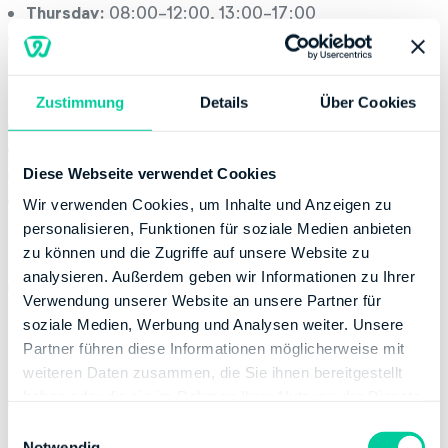
Thursday:
08:00-12:00, 13:00-17:00
Friday:
08:00-12:00
Contact
Zustimmung
Details
Über Cookies
Email:
poststelle@fa-ben.niedersachsen.de
Phone number:
+49 59229700
Fax:
+49 5922970700
Diese Webseite verwendet Cookies
Website:
http://www.lstn.niedersachsen.de
Wir verwenden Cookies, um Inhalte und Anzeigen zu
personalisieren, Funktionen für soziale Medien anbieten
Banking Details
zu können und die Zugriffe auf unsere Website zu
analysieren. Außerdem geben wir Informationen zu Ihrer
Institution:
DEUTSCHE BUNDESBANK
Verwendung unserer Website an unsere Partner für
BIC:
MARKDEF1265
soziale Medien, Werbung und Analysen weiter. Unsere
IBAN:
DE51265000000026601501
Partner führen diese Informationen möglicherweise mit
Account holder:
Finanzamt Bad Bentheim
weiteren Daten zusammen, die Sie ihnen bereitgestellt
haben oder die sie im Rahmen Ihrer Nutzung der Dienste
Institution:
KREISSPARKASSE GRAFSCHAFT
gesammelt haben.
BENTHEIM
E
Notwendig