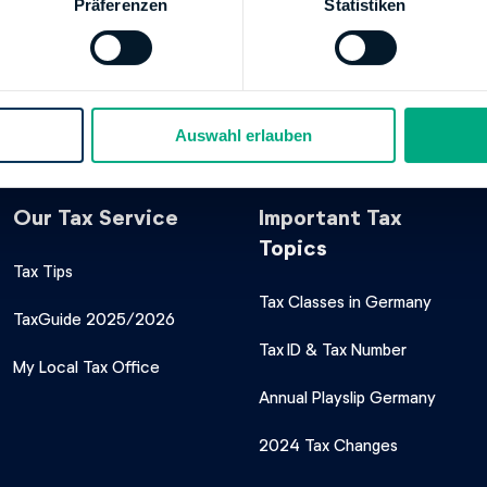
Präferenzen
Statistiken
ESSPARKASSE ZU OLDENBURG
XX
01000000423301
Finanzamt Oldenburg (Oldb)
Auswahl erlauben
Our Tax Service
Important Tax
Topics
Tax Tips
Tax Classes in Germany
TaxGuide 2025/2026
Tax ID & Tax Number
My Local Tax Office
Annual Playslip Germany
2024 Tax Changes