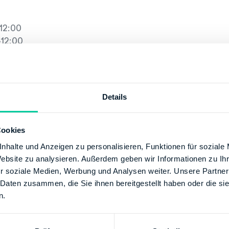
12:00
12:00
-12:00, 13:00-17:00
:00
Details
e@fa-ol.niedersachsen.de
+49 4412380
Cookies
/www.lstn.niedersachsen.de
nhalte und Anzeigen zu personalisieren, Funktionen für soziale
Website zu analysieren. Außerdem geben wir Informationen zu I
r soziale Medien, Werbung und Analysen weiter. Unsere Partner
SCHE BUNDESBANK
 Daten zusammen, die Sie ihnen bereitgestellt haben oder die s
80
n.
00000028001500
Finanzamt Oldenburg (Oldb)