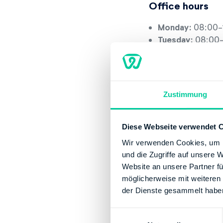
Office hours
Monday:
08:00-
Tuesday:
08:00-
Thursday:
08:00
Friday:
08:00-12
Contact
Zustimmung
Email:
poststell
Phone number:
Diese Webseite verwendet 
Website:
http:/
Wir verwenden Cookies, um I
Banking Details
und die Zugriffe auf unsere 
Website an unsere Partner fü
Institution:
DEUT
möglicherweise mit weiteren
BIC:
MARKDEF12
der Dienste gesammelt habe
IBAN:
DE192800
Account holder:
E