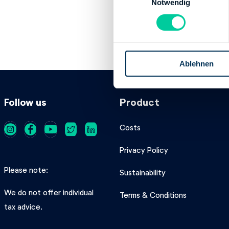
Notwendig
i
Institution:
LAND
n
BIC:
SLZODE22X
w
IBAN:
DE412805
i
Account holder:
l
Ablehnen
l
i
g
Follow us
Product
u
n
g
Costs
s
Privacy Policy
a
u
Please note
Sustainability
s
w
We do not offer individual
Terms & Conditions
a
tax advice.
h
l