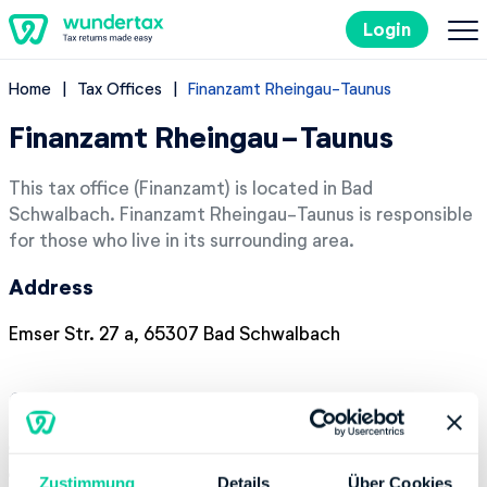
Login
Home
Tax Offices
Finanzamt Rheingau-Taunus
Filing Taxes in Germany
Finanzamt Rheingau-Taunus
Costs
This tax office (Finanzamt) is located in Bad
Schwalbach. Finanzamt Rheingau-Taunus is responsible
Tax Tips
for those who live in its surrounding area.
Address
DE
Emser Str. 27 a, 65307 Bad Schwalbach
Try it out for free
Contact
Phone number:
+49 61247050
Website:
http://www.finanzamt-rheingau-taunus.de
Zustimmung
Details
Über Cookies