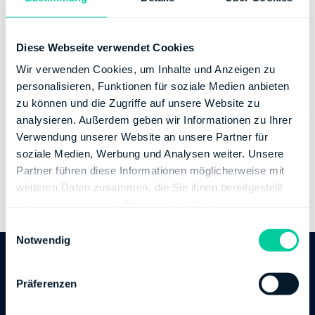
Banking Details
Diese Webseite verwendet Cookies
Institution:
LANDESBANK HESSEN-THUERINGEN
GIROZENTRALE
Wir verwenden Cookies, um Inhalte und Anzeigen zu
BIC:
HELADEFFXXX
personalisieren, Funktionen für soziale Medien anbieten
zu können und die Zugriffe auf unsere Website zu
IBAN:
DE68500500000001000397
analysieren. Außerdem geben wir Informationen zu Ihrer
Account holder:
Finanzamt Limburg-Weilburg
Verwendung unserer Website an unsere Partner für
Institution:
DEUTSCHE BUNDESBANK
soziale Medien, Werbung und Analysen weiter. Unsere
BIC:
MARKDEF1500
Partner führen diese Informationen möglicherweise mit
IBAN:
DE70500000000051001507
weiteren Daten zusammen, die Sie ihnen bereitgestellt
Account holder:
Finanzamt Limburg-Weilburg
haben oder die sie im Rahmen Ihrer Nutzung der Dienste
gesammelt haben.
E
Notwendig
i
n
Follow us
w
Präferenzen
i
l