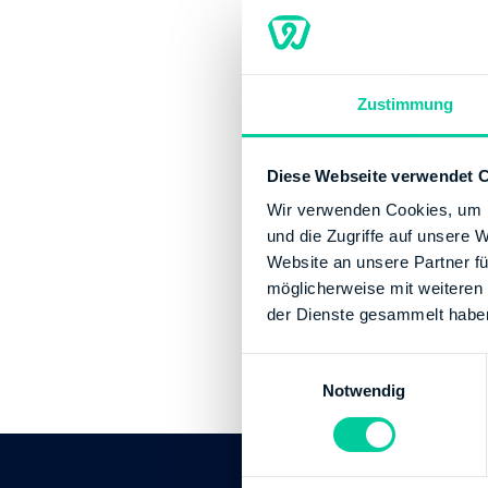
Contact
Phone number:
Website:
http:/
Zustimmung
Banking Details
Diese Webseite verwendet 
Institution:
LAND
BIC:
HELADEFFX
Wir verwenden Cookies, um I
IBAN:
DE055005
und die Zugriffe auf unsere 
Account holder:
Website an unsere Partner fü
möglicherweise mit weiteren
Institution:
DEUT
der Dienste gesammelt habe
BIC:
MARKDEF15
IBAN:
DE485000
E
Account holder:
Notwendig
i
n
w
i