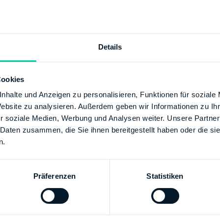
+49 61511020
/www.finanzamt-darmstadt.de
Details
Cookies
ESBANK HESSEN-THUERINGEN GIROZENTRALE
XX
nhalte und Anzeigen zu personalisieren, Funktionen für soziale
00000001000173
Website zu analysieren. Außerdem geben wir Informationen zu I
Finanzamt Dieburg
r soziale Medien, Werbung und Analysen weiter. Unsere Partner
 Daten zusammen, die Sie ihnen bereitgestellt haben oder die s
SCHE BUNDESBANK
n.
00
00000050801501
Finanzamt Dieburg
Präferenzen
Statistiken