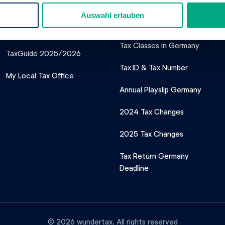
Our Tax Service
Important Tax
Auswahl erlauben
Topics
Tax Tips
Tax Classes in Germany
TaxGuide 2025/2026
Tax ID & Tax Number
My Local Tax Office
Annual Playslip Germany
2024 Tax Changes
2025 Tax Changes
Tax Return Germany
Deadline
© 2026 wundertax. All rights reserved