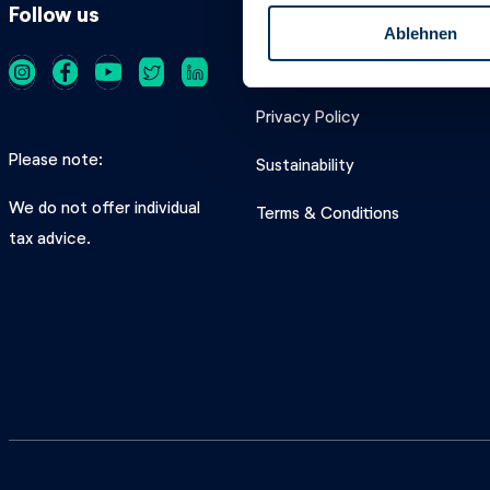
l
Follow us
Product
Ablehnen
l
i
Costs
g
u
Privacy Policy
n
Please note
Sustainability
g
s
We do not offer individual
Terms & Conditions
a
tax advice.
u
s
w
a
h
l