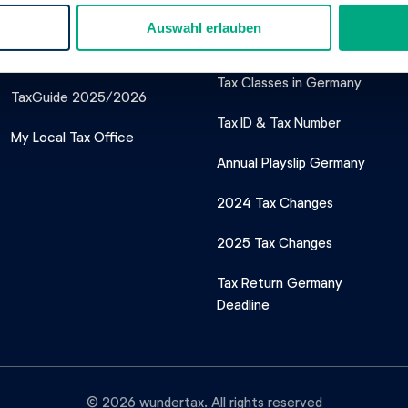
Our Tax Service
Important Tax
Auswahl erlauben
Topics
Tax Tips
Tax Classes in Germany
TaxGuide 2025/2026
Tax ID & Tax Number
My Local Tax Office
Annual Playslip Germany
2024 Tax Changes
2025 Tax Changes
Tax Return Germany
Deadline
© 2026 wundertax. All rights reserved