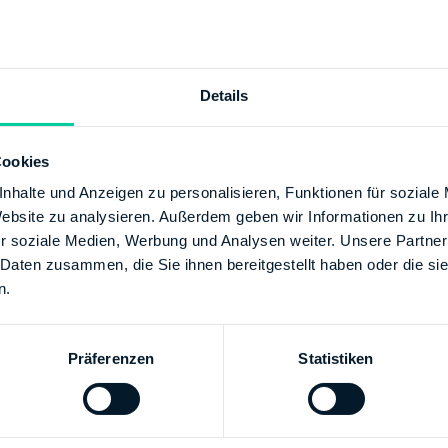
+49 27719080
/www.finanzamt-dillenburg.de
Details
Cookies
ESBANK HESSEN-THUERINGEN GIROZENTRALE
XX
nhalte und Anzeigen zu personalisieren, Funktionen für soziale
00000001000298
Website zu analysieren. Außerdem geben wir Informationen zu I
Finanzamt Gießen
r soziale Medien, Werbung und Analysen weiter. Unsere Partner
 Daten zusammen, die Sie ihnen bereitgestellt haben oder die s
SCHE BUNDESBANK
n.
00
00000050001540
Finanzamt Gießen
Präferenzen
Statistiken