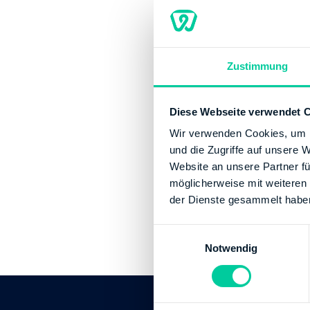
Contact
Phone number:
Website:
http:/
Zustimmung
Banking Details
Diese Webseite verwendet 
Institution:
LAND
BIC:
HELADEFFX
Wir verwenden Cookies, um I
IBAN:
DE255005
und die Zugriffe auf unsere 
Account holder:
Website an unsere Partner fü
möglicherweise mit weiteren
Institution:
DEUT
der Dienste gesammelt habe
BIC:
MARKDEF15
IBAN:
DE055000
E
Account holder:
Notwendig
i
n
w
i