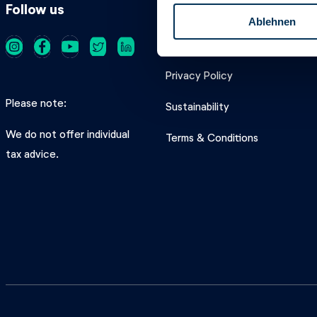
l
Follow us
Product
Ablehnen
l
i
Costs
g
u
Privacy Policy
n
Please note
Sustainability
g
s
We do not offer individual
Terms & Conditions
a
tax advice.
u
s
w
a
h
l