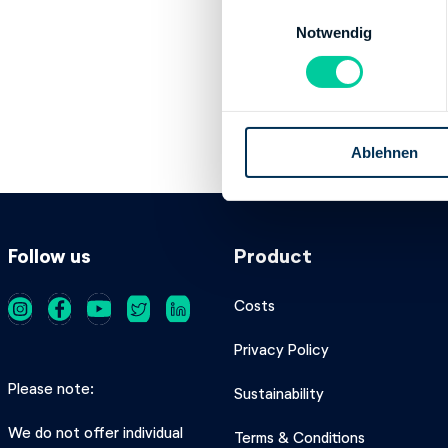
E
IBAN:
DE895005
Notwendig
i
Account holder:
n
Institution:
DEUT
w
BIC:
MARKDEF15
i
IBAN:
DE385000
l
Account holder:
Ablehnen
l
i
g
u
n
Follow us
Product
g
s
Costs
a
u
Privacy Policy
s
Please note
Sustainability
w
a
We do not offer individual
Terms & Conditions
h