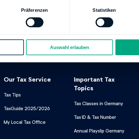
00000001000116
Präferenzen
Statistiken
Finanzamt Hersfeld-Rotenburg
SCHE BUNDESBANK
00
00000050001528
Finanzamt Hersfeld-Rotenburg
Auswahl erlauben
Our Tax Service
Important Tax
Topics
Tax Tips
Tax Classes in Germany
TaxGuide 2025/2026
Tax ID & Tax Number
My Local Tax Office
Annual Playslip Germany