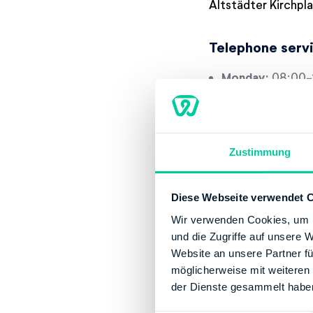
Altstädter Kirchpl
Telephone serv
Monday:
08:00-
Tuesday:
08:00-
Wednesday:
08:
Thursday:
08:00
Friday:
08:00-1
Zustimmung
Contact
Diese Webseite verwendet 
Phone number:
Wir verwenden Cookies, um I
Website:
https:
und die Zugriffe auf unsere 
Website an unsere Partner fü
Banking Details
möglicherweise mit weiteren
Institution:
LAND
der Dienste gesammelt habe
BIC:
HELADEFFX