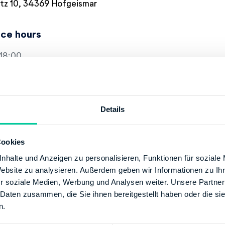
atz 10, 34369 Hofgeismar
ice hours
18:00
18:00
00-18:00
-18:00
8:00
Details
Cookies
+49 56172080
nhalte und Anzeigen zu personalisieren, Funktionen für soziale
//www.finanzamt-kassel.de
Website zu analysieren. Außerdem geben wir Informationen zu I
r soziale Medien, Werbung und Analysen weiter. Unsere Partner
 Daten zusammen, die Sie ihnen bereitgestellt haben oder die s
ESBANK HESSEN-THUERINGEN GIROZENTRALE
n.
XX