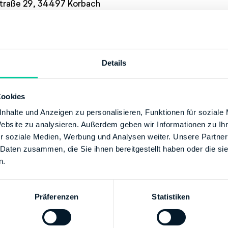
traße 29, 34497 Korbach
+49 56315630
Details
/www.finanzamt-korbach-frankenberg.de
Cookies
SCHE BUNDESBANK
nhalte und Anzeigen zu personalisieren, Funktionen für soziale
Website zu analysieren. Außerdem geben wir Informationen zu I
00
r soziale Medien, Werbung und Analysen weiter. Unsere Partner
00000050001522
 Daten zusammen, die Sie ihnen bereitgestellt haben oder die s
Finanzamt Schwalm-Eder
n.
ESBANK HESSEN-THUERINGEN GIROZENTRALE
XX
Präferenzen
Statistiken
00000001000330
Finanzamt Schwalm-Eder