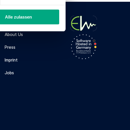
Alle zulassen
Company
About Us
Press
Imprint
Jobs