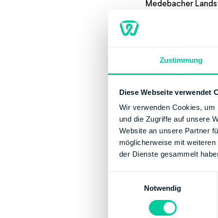
Medebacher Lands
Contact
Phone number:
Zustimmung
Website:
http:/
Banking Details
Diese Webseite verwendet 
Institution:
DEUT
Wir verwenden Cookies, um I
und die Zugriffe auf unsere 
BIC:
MARKDEF15
Website an unsere Partner fü
IBAN:
DE065000
möglicherweise mit weiteren
Account holder:
der Dienste gesammelt habe
Institution:
LAND
BIC:
HELADEFFX
E
Notwendig
i
IBAN:
DE345005
n
Account holder:
w