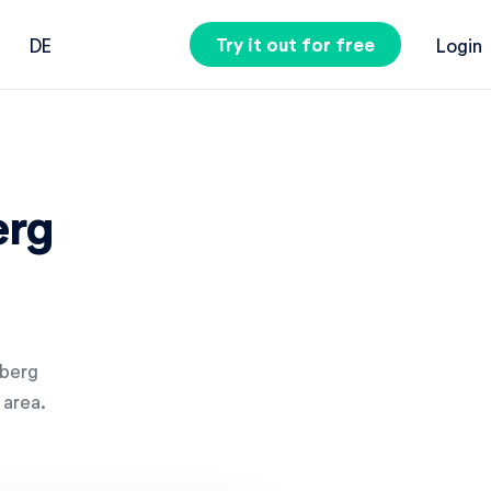
Try it out for free
DE
Login
erg
nberg
 area.