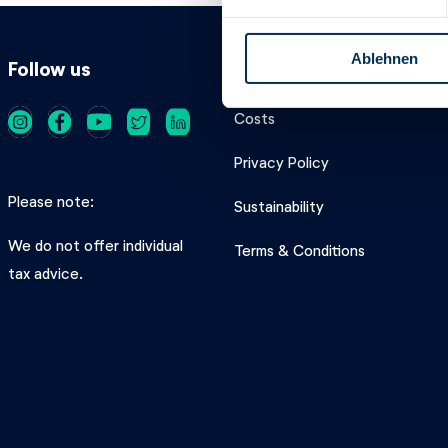
i
l
Ablehnen
l
Follow us
Product
i
g
Costs
u
n
Privacy Policy
g
Please note
s
Sustainability
a
We do not offer individual
Terms & Conditions
u
tax advice.
s
w
a
h
l