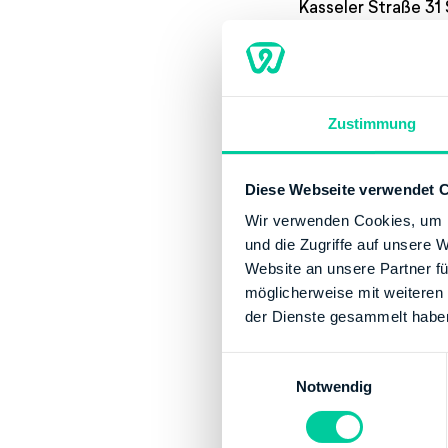
Kasseler Straße 31
Contact
Phone number:
Zustimmung
Website:
http:/
Banking Details
Diese Webseite verwendet 
Institution:
DEUT
Wir verwenden Cookies, um I
und die Zugriffe auf unsere 
BIC:
MARKDEF15
Website an unsere Partner fü
IBAN:
DE065000
möglicherweise mit weiteren
Account holder:
der Dienste gesammelt habe
Institution:
LAND
BIC:
HELADEFFX
E
Notwendig
i
IBAN:
DE345005
n
Account holder:
w