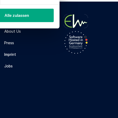
Alle zulassen
Company
About Us
Press
Imprint
Jobs