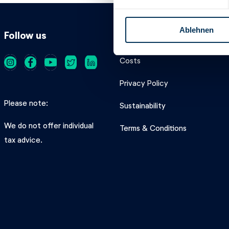
i
l
Ablehnen
l
Follow us
Product
i
g
Costs
u
n
Privacy Policy
g
Please note
s
Sustainability
a
We do not offer individual
Terms & Conditions
u
tax advice.
s
w
a
h
l