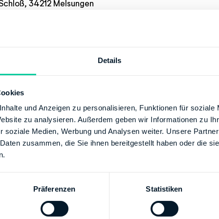
 Schloß, 34212 Melsungen
+49 56228050
Details
/www.finanzamt-schwalm-eder.de
Cookies
SCHE BUNDESBANK
nhalte und Anzeigen zu personalisieren, Funktionen für soziale
Website zu analysieren. Außerdem geben wir Informationen zu I
00
r soziale Medien, Werbung und Analysen weiter. Unsere Partner
00000050001522
 Daten zusammen, die Sie ihnen bereitgestellt haben oder die s
Finanzamt Schwalm-Eder
n.
ESBANK HESSEN-THUERINGEN GIROZENTRALE
XX
Präferenzen
Statistiken
00000001000330
Finanzamt Schwalm-Eder