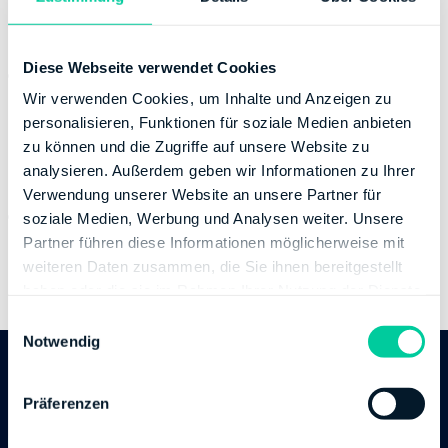
Banking Details
Diese Webseite verwendet Cookies
Institution:
LANDESBANK HESSEN-THUERINGEN
GIROZENTRALE
Wir verwenden Cookies, um Inhalte und Anzeigen zu
BIC:
HELADEFFXXX
personalisieren, Funktionen für soziale Medien anbieten
zu können und die Zugriffe auf unsere Website zu
IBAN:
DE98500500000001000439
analysieren. Außerdem geben wir Informationen zu Ihrer
Account holder:
Finanzamt Nidda
Verwendung unserer Website an unsere Partner für
Institution:
DEUTSCHE BUNDESBANK
soziale Medien, Werbung und Analysen weiter. Unsere
BIC:
MARKDEF1500
Partner führen diese Informationen möglicherweise mit
IBAN:
DE58500000000050601501
weiteren Daten zusammen, die Sie ihnen bereitgestellt
Account holder:
Finanzamt Nidda
haben oder die sie im Rahmen Ihrer Nutzung der Dienste
gesammelt haben.
E
Notwendig
i
n
Follow us
w
Präferenzen
i
l