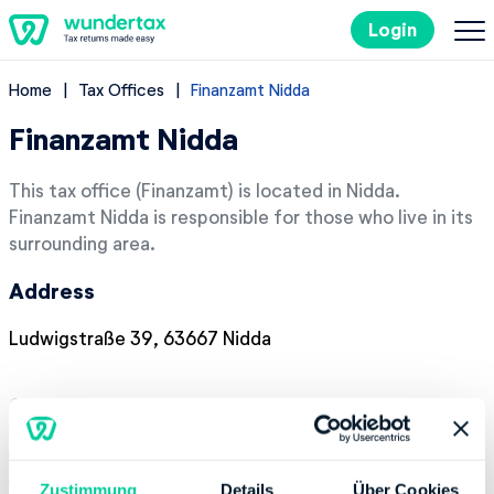
Login
Home
Tax Offices
Finanzamt Nidda
Filing Taxes in Germany
Finanzamt Nidda
Costs
This tax office (Finanzamt) is located in Nidda.
Finanzamt Nidda is responsible for those who live in its
Tax Tips
surrounding area.
Address
DE
Ludwigstraße 39, 63667 Nidda
Try it out for free
Contact
Phone number:
+49 60438050
Website:
http://www.finanzamt-nidda.de
Zustimmung
Details
Über Cookies