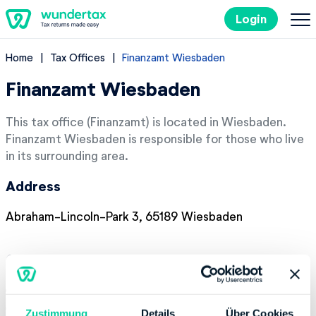
Login
Home
Tax Offices
Finanzamt Wiesbaden
Filing Taxes in Germany
Finanzamt Wiesbaden
Costs
This tax office (Finanzamt) is located in Wiesbaden.
Finanzamt Wiesbaden is responsible for those who live
Tax Tips
in its surrounding area.
Address
DE
Abraham-Lincoln-Park 3, 65189 Wiesbaden
Try it out for free
Contact
Phone number:
+49 6118130
Website:
https://www.finanzamt-wiesbaden.de
Zustimmung
Details
Über Cookies