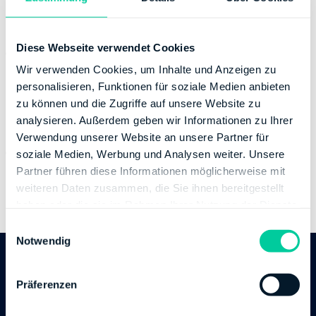
Banking Details
Diese Webseite verwendet Cookies
Institution:
LANDESBANK HESSEN-THUERINGEN
GIROZENTRALE
Wir verwenden Cookies, um Inhalte und Anzeigen zu
BIC:
HELADEFFXXX
personalisieren, Funktionen für soziale Medien anbieten
zu können und die Zugriffe auf unsere Website zu
IBAN:
DE68500500000001000397
analysieren. Außerdem geben wir Informationen zu Ihrer
Account holder:
Finanzamt Limburg-Weilburg
Verwendung unserer Website an unsere Partner für
Institution:
DEUTSCHE BUNDESBANK
soziale Medien, Werbung und Analysen weiter. Unsere
BIC:
MARKDEF1500
Partner führen diese Informationen möglicherweise mit
IBAN:
DE70500000000051001507
weiteren Daten zusammen, die Sie ihnen bereitgestellt
Account holder:
Finanzamt Limburg-Weilburg
haben oder die sie im Rahmen Ihrer Nutzung der Dienste
gesammelt haben.
E
Notwendig
i
n
Follow us
w
Präferenzen
i
l