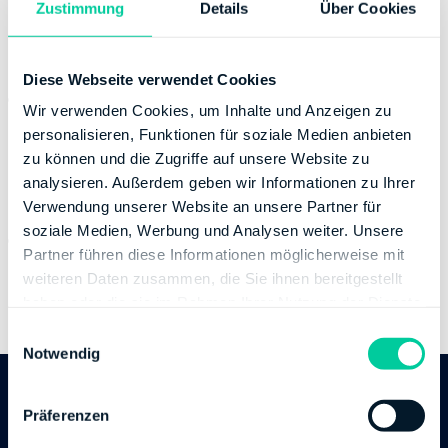
Zustimmung
Details
Über Cookies
taunus.de
Banking Details
Diese Webseite verwendet Cookies
Institution:
LANDESBANK HESSEN-THUERINGEN
Wir verwenden Cookies, um Inhalte und Anzeigen zu
GIROZENTRALE
personalisieren, Funktionen für soziale Medien anbieten
BIC:
HELADEFFXXX
zu können und die Zugriffe auf unsere Website zu
IBAN:
DE25500500000001000298
analysieren. Außerdem geben wir Informationen zu Ihrer
Account holder:
Finanzamt Gießen
Verwendung unserer Website an unsere Partner für
soziale Medien, Werbung und Analysen weiter. Unsere
Institution:
DEUTSCHE BUNDESBANK
Partner führen diese Informationen möglicherweise mit
BIC:
MARKDEF1500
weiteren Daten zusammen, die Sie ihnen bereitgestellt
IBAN:
DE05500000000050001540
haben oder die sie im Rahmen Ihrer Nutzung der Dienste
Account holder:
Finanzamt Gießen
gesammelt haben.
E
Notwendig
i
n
w
Follow us
Präferenzen
i