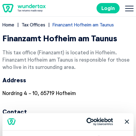
Login
Home
Tax Offices
Finanzamt Hofheim am Taunus
Filing Taxes in Germany
Finanzamt Hofheim am Taunus
Costs
This tax office (Finanzamt) is located in Hofheim.
Finanzamt Hofheim am Taunus is responsible for those
Tax Tips
who live in its surrounding area.
Address
DE
Nordring 4 - 10, 65719 Hofheim
Try it out for free
Contact
Phone number:
+49 61929600
Website:
http://www.finanzamt-hofheim-am-