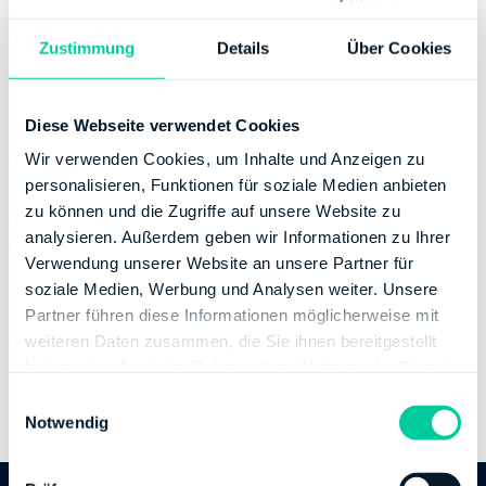
Wednesday:
08:00-12:00
Thursday:
08:00-18:00
Zustimmung
Details
Über Cookies
Friday:
08:00-12:00
Contact
Diese Webseite verwendet Cookies
Wir verwenden Cookies, um Inhalte und Anzeigen zu
Email:
poststelle@fa-lu.fin-rlp.de
personalisieren, Funktionen für soziale Medien anbieten
Phone number:
+49 62156140
zu können und die Zugriffe auf unsere Website zu
Fax:
+49 621561423067
analysieren. Außerdem geben wir Informationen zu Ihrer
Website:
https://www.fa-ludwigshafen.rlp.de
Verwendung unserer Website an unsere Partner für
Banking Details
soziale Medien, Werbung und Analysen weiter. Unsere
Partner führen diese Informationen möglicherweise mit
Institution:
DEUTSCHE BUNDESBANK
weiteren Daten zusammen, die Sie ihnen bereitgestellt
BIC:
MARKDEF1570
haben oder die sie im Rahmen Ihrer Nutzung der Dienste
IBAN:
DE04570000000057001517
gesammelt haben.
E
Account holder:
Finanzamt Idar-Oberstein
Notwendig
i
n
w