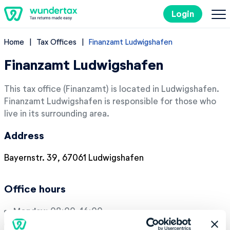
Login
Home
Tax Offices
Finanzamt Ludwigshafen
Filing Taxes in Germany
Finanzamt Ludwigshafen
Costs
This tax office (Finanzamt) is located in Ludwigshafen.
Finanzamt Ludwigshafen is responsible for those who
Tax Tips
live in its surrounding area.
Address
DE
Bayernstr. 39, 67061 Ludwigshafen
Try it out for free
Office hours
Monday:
08:00-16:00
Tuesday:
08:00-16:00