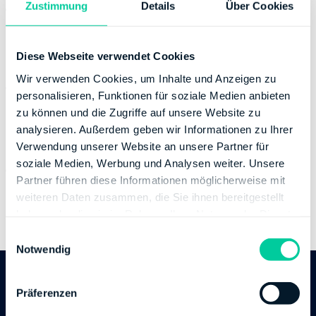
Zustimmung
Details
Über Cookies
Website:
https://kontakt.fv-bwl.de
https://finanzamt-bw.fv-bwl.de/fa_badenbaden
Banking Details
Diese Webseite verwendet Cookies
Wir verwenden Cookies, um Inhalte und Anzeigen zu
Institution:
DEUTSCHE BUNDESBANK
personalisieren, Funktionen für soziale Medien anbieten
BIC:
MARKDEF1660
zu können und die Zugriffe auf unsere Website zu
IBAN:
DE35660000000066001516
analysieren. Außerdem geben wir Informationen zu Ihrer
Account holder:
Finanzamt Baden-Baden
Verwendung unserer Website an unsere Partner für
soziale Medien, Werbung und Analysen weiter. Unsere
Institution:
LANDESBANK BADEN-WUERTTEMBERG
Partner führen diese Informationen möglicherweise mit
BIC:
SOLADESTXXX
weiteren Daten zusammen, die Sie ihnen bereitgestellt
IBAN:
DE41600501017430500018
haben oder die sie im Rahmen Ihrer Nutzung der Dienste
Account holder:
Finanzamt Baden-Baden
gesammelt haben.
E
Notwendig
i
n
w
Follow us
Präferenzen
i