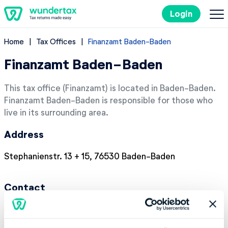
Login
Home
Tax Offices
Finanzamt Baden-Baden
Filing Taxes in Germany
Finanzamt Baden-Baden
Costs
This tax office (Finanzamt) is located in Baden-Baden.
Finanzamt Baden-Baden is responsible for those who
Tax Tips
live in its surrounding area.
Address
DE
Stephanienstr. 13 + 15, 76530 Baden-Baden
Try it out for free
Contact
Phone number:
+49 72213590
Fax:
+49 7221359100