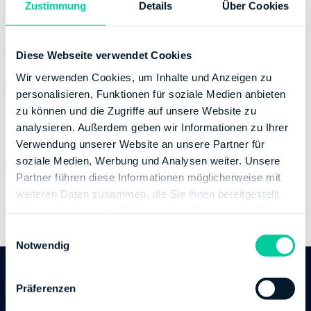
Zustimmung
Details
Über Cookies
Website:
https://kontakt.fv-bwl.de
https://finanzamt-bw.fv-bwl.de/fa_kadurlach
Banking Details
Diese Webseite verwendet Cookies
Wir verwenden Cookies, um Inhalte und Anzeigen zu
Institution:
DEUTSCHE BUNDESBANK
personalisieren, Funktionen für soziale Medien anbieten
BIC:
MARKDEF1660
zu können und die Zugriffe auf unsere Website zu
IBAN:
DE95660000000066001503
analysieren. Außerdem geben wir Informationen zu Ihrer
Account holder:
Finanzamt Karlsruhe-Durlach
Verwendung unserer Website an unsere Partner für
soziale Medien, Werbung und Analysen weiter. Unsere
Institution:
LANDESBANK BADEN-WUERTTEMBERG
Partner führen diese Informationen möglicherweise mit
BIC:
SOLADESTXXX
weiteren Daten zusammen, die Sie ihnen bereitgestellt
IBAN:
DE91600501017495509779
haben oder die sie im Rahmen Ihrer Nutzung der Dienste
Account holder:
Finanzamt Karlsruhe-Durlach
gesammelt haben.
E
Notwendig
i
n
w
Follow us
Präferenzen
i