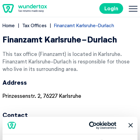
Login
Home
Tax Offices
Finanzamt Karlsruhe-Durlach
Filing Taxes in Germany
Finanzamt Karlsruhe-Durlach
Costs
This tax office (Finanzamt) is located in Karlsruhe.
Finanzamt Karlsruhe-Durlach is responsible for those
Tax Tips
who live in its surrounding area.
Address
DE
Prinzessenstr. 2, 76227 Karlsruhe
Try it out for free
Contact
Phone number:
+49 7219940
Fax:
+49 7219941235