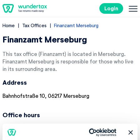
Login
Home
Tax Offices
Finanzamt Merseburg
Filing Taxes in Germany
Finanzamt Merseburg
Costs
This tax office (Finanzamt) is located in Merseburg.
Finanzamt Merseburg is responsible for those who live
Tax Tips
in its surrounding area.
Address
DE
Bahnhofstraße 10, 06217 Merseburg
Try it out for free
Office hours
Monday:
08:00-12:00
Tuesday:
08:00-12:00, 13:00-17:00