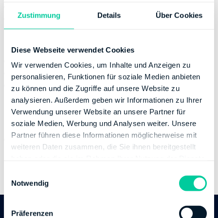
Thursday:
08:00-12:00
Zustimmung
Details
Über Cookies
Friday:
08:00-12:00
Contact
Diese Webseite verwendet Cookies
Phone number:
+49 346182240
Wir verwenden Cookies, um Inhalte und Anzeigen zu
Fax:
+49 346182244600
personalisieren, Funktionen für soziale Medien anbieten
Website:
https://finanzamt.sachsen-
zu können und die Zugriffe auf unsere Website zu
anhalt.de/finanzaemter-lsa/
analysieren. Außerdem geben wir Informationen zu Ihrer
Verwendung unserer Website an unsere Partner für
Banking Details
soziale Medien, Werbung und Analysen weiter. Unsere
Partner führen diese Informationen möglicherweise mit
Institution:
DEUTSCHE BUNDESBANK
weiteren Daten zusammen, die Sie ihnen bereitgestellt
BIC:
MARKDEF1810
haben oder die sie im Rahmen Ihrer Nutzung der Dienste
IBAN:
DE22810000000080001509
gesammelt haben.
E
Account holder:
Finanzamt Merseburg
Notwendig
i
n
w
Präferenzen