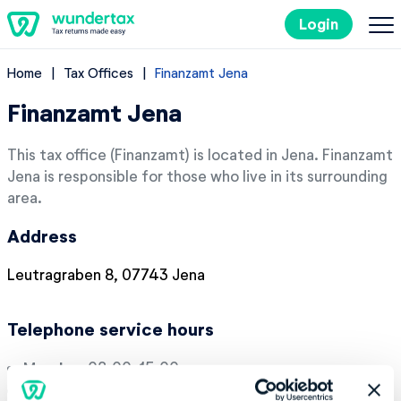
Login
Home
Tax Offices
Finanzamt Jena
Filing Taxes in Germany
Finanzamt Jena
Costs
This tax office (Finanzamt) is located in Jena. Finanzamt
Jena is responsible for those who live in its surrounding
Tax Tips
area.
Address
DE
Leutragraben 8, 07743 Jena
Try it out for free
Telephone service hours
Monday:
08:00-15:00
Tuesday:
08:00-15:00