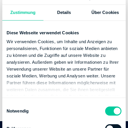
Wednesday:
08:00-12:00
Thursday:
08:00-17:00
Zustimmung
Details
Über Cookies
Friday:
08:00-12:00
Contact
Diese Webseite verwendet Cookies
Wir verwenden Cookies, um Inhalte und Anzeigen zu
Phone number:
+49 361573626900
personalisieren, Funktionen für soziale Medien anbieten
Website:
zu können und die Zugriffe auf unsere Website zu
https://finanzamt.thueringen.de/standort/finanzamt
analysieren. Außerdem geben wir Informationen zu Ihrer
-jena
Verwendung unserer Website an unsere Partner für
Banking Details
soziale Medien, Werbung und Analysen weiter. Unsere
Partner führen diese Informationen möglicherweise mit
Institution:
LANDESBANK HESSEN-THUERINGEN
weiteren Daten zusammen, die Sie ihnen bereitgestellt
BIC:
HELADEFF820
haben oder die sie im Rahmen Ihrer Nutzung der Dienste
IBAN:
DE75820500003001111578
gesammelt haben.
E
Account holder:
Freistaat Thüringen
Notwendig
i
n
w