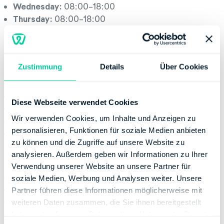
Wednesday:
08:00-18:00
Thursday:
08:00-18:00
Friday:
08:00-16:00
Office hours
Zustimmung
Details
Über Cookies
Monday:
08:00-13:00
Tuesday:
08:00-13:00
Diese Webseite verwendet Cookies
Wednesday:
08:00-13:00
Wir verwenden Cookies, um Inhalte und Anzeigen zu
Thursday:
08:00-17:00
personalisieren, Funktionen für soziale Medien anbieten
Friday:
08:00-12:00
zu können und die Zugriffe auf unsere Website zu
Contact
analysieren. Außerdem geben wir Informationen zu Ihrer
Verwendung unserer Website an unsere Partner für
Phone number:
+49 21116551655
soziale Medien, Werbung und Analysen weiter. Unsere
Fax:
+49 80010092675314
Partner führen diese Informationen möglicherweise mit
Website:
http://www.finanzamt.nrw.de
weiteren Daten zusammen, die Sie ihnen bereitgestellt
haben oder die sie im Rahmen Ihrer Nutzung der Dienste
Banking Details