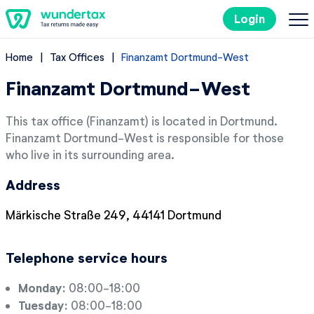
Login
Home
Tax Offices
Finanzamt Dortmund-West
Filing Taxes in Germany
Finanzamt Dortmund-West
Costs
This tax office (Finanzamt) is located in Dortmund.
Finanzamt Dortmund-West is responsible for those
Tax Tips
who live in its surrounding area.
Address
DE
Märkische Straße 249, 44141 Dortmund
Try it out for free
Telephone service hours
Monday:
08:00-18:00
Tuesday:
08:00-18:00