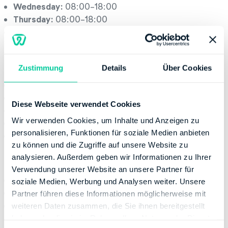
Wednesday:
08:00-18:00
Thursday:
08:00-18:00
Friday:
08:00-16:00
Office hours
Zustimmung
Details
Über Cookies
Monday:
08:00-13:00
Tuesday:
08:00-13:00
Diese Webseite verwendet Cookies
Wednesday:
08:00-13:00
Wir verwenden Cookies, um Inhalte und Anzeigen zu
Thursday:
08:00-17:00
personalisieren, Funktionen für soziale Medien anbieten
Friday:
08:00-12:00
zu können und die Zugriffe auf unsere Website zu
Contact
analysieren. Außerdem geben wir Informationen zu Ihrer
Verwendung unserer Website an unsere Partner für
Phone number:
+49 21116551655
soziale Medien, Werbung und Analysen weiter. Unsere
Fax:
+49 80010092675350
Partner führen diese Informationen möglicherweise mit
Website:
http://www.finanzamt.nrw.de
weiteren Daten zusammen, die Sie ihnen bereitgestellt
haben oder die sie im Rahmen Ihrer Nutzung der Dienste
Banking Details