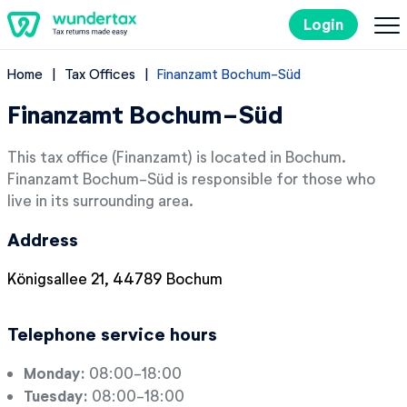
Login
Home
Tax Offices
Finanzamt Bochum-Süd
Filing Taxes in Germany
Finanzamt Bochum-Süd
Costs
This tax office (Finanzamt) is located in Bochum.
Finanzamt Bochum-Süd is responsible for those who
Tax Tips
live in its surrounding area.
Address
DE
Königsallee 21, 44789 Bochum
Try it out for free
Telephone service hours
Monday:
08:00-18:00
Tuesday:
08:00-18:00