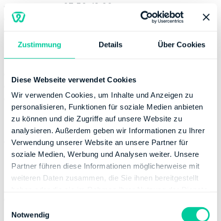
Wednesday:
07:30-12:00
Thursday:
07:30-17:00
Friday:
07:30-12:00
Zustimmung
Details
Über Cookies
Contact
Phone number:
+49 94219410
Diese Webseite verwendet Cookies
Fax:
+49 9421941272
Wir verwenden Cookies, um Inhalte und Anzeigen zu
Website:
http://www.finanzamt-straubing.de
personalisieren, Funktionen für soziale Medien anbieten
Banking Details
zu können und die Zugriffe auf unsere Website zu
analysieren. Außerdem geben wir Informationen zu Ihrer
Institution:
DEUTSCHE BUNDESBANK
Verwendung unserer Website an unsere Partner für
BIC:
MARKDEF1750
soziale Medien, Werbung und Analysen weiter. Unsere
IBAN:
DE61750000000075001508
Partner führen diese Informationen möglicherweise mit
Account holder:
Freistaat Bayern
weiteren Daten zusammen, die Sie ihnen bereitgestellt
haben oder die sie im Rahmen Ihrer Nutzung der Dienste
Institution:
SPARKASSE REGEN - VIECHTACH
gesammelt haben.
E
BIC:
BYLADEM1REG
Notwendig
i