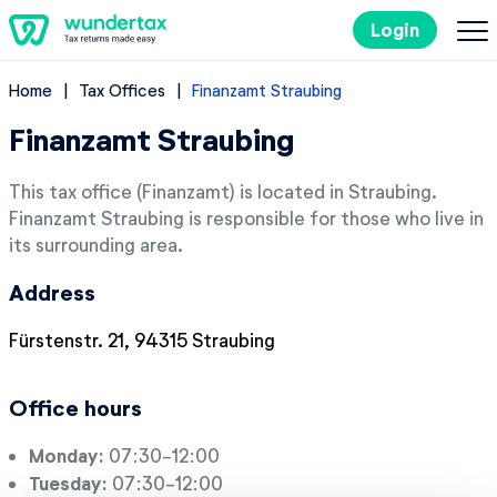
Login
Home
Tax Offices
Finanzamt Straubing
Filing Taxes in Germany
Finanzamt Straubing
Costs
This tax office (Finanzamt) is located in Straubing.
Finanzamt Straubing is responsible for those who live in
Tax Tips
its surrounding area.
Address
DE
Fürstenstr. 21, 94315 Straubing
Try it out for free
Office hours
Monday:
07:30-12:00
Tuesday:
07:30-12:00