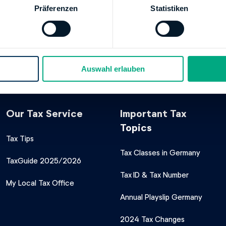
Freistaat Bayern
Präferenzen
Statistiken
RISCHE LANDESBANK, MUENCHEN
XXX
00000004360593
Freistaat Bayern
Auswahl erlauben
Our Tax Service
Important Tax
Topics
Tax Tips
Tax Classes in Germany
TaxGuide 2025/2026
Tax ID & Tax Number
My Local Tax Office
Annual Playslip Germany
2024 Tax Changes