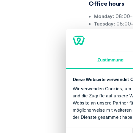
Office hours
Monday:
08:00-
Tuesday:
08:00-
Wednesday:
08:
Thursday:
08:00
Friday:
08:00-12
Contact
Zustimmung
Phone number:
Fax:
+49 972129
Diese Webseite verwendet 
Website:
http:/
Wir verwenden Cookies, um I
und die Zugriffe auf unsere 
Banking Details
Website an unsere Partner fü
möglicherweise mit weiteren
Institution:
DEUT
der Dienste gesammelt habe
BIC:
MARKDEF17
IBAN:
DE597900
E