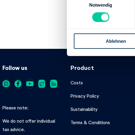
Account holder:
Notwendig
i
n
Institution:
BAYE
w
BIC:
BYLADEMM
i
IBAN:
DE257005
l
Account holder:
Ablehnen
l
i
g
u
Follow us
Product
n
g
Costs
s
a
Privacy Policy
u
s
Please note
Sustainability
w
We do not offer individual
a
Terms & Conditions
h
tax advice.