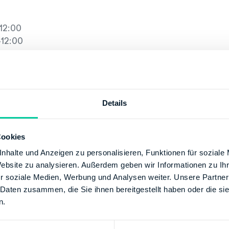
12:00
12:00
00-12:00
-17:00
:00
Details
+49 972129110
115070
Cookies
/www.finanzamt-schweinfurt.de
nhalte und Anzeigen zu personalisieren, Funktionen für soziale
Website zu analysieren. Außerdem geben wir Informationen zu I
r soziale Medien, Werbung und Analysen weiter. Unsere Partner
 Daten zusammen, die Sie ihnen bereitgestellt haben oder die s
SCHE BUNDESBANK
n.
90
00000079301500