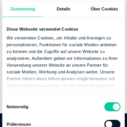
Thursday:
08:00-17:00
Zustimmung
Details
Über Cookies
Contact
Email:
fahamburgost@finanzamt.hamburg.de
Diese Webseite verwendet Cookies
Phone number:
+49 40115
Wir verwenden Cookies, um Inhalte und Anzeigen zu
Fax:
+49 40427955600
personalisieren, Funktionen für soziale Medien anbieten
Website:
https://www.hamburg.de/go/finanzamt-
zu können und die Zugriffe auf unsere Website zu
ost
analysieren. Außerdem geben wir Informationen zu Ihrer
Verwendung unserer Website an unsere Partner für
Banking Details
soziale Medien, Werbung und Analysen weiter. Unsere
Partner führen diese Informationen möglicherweise mit
Institution:
DEUTSCHE BUNDESBANK
weiteren Daten zusammen, die Sie ihnen bereitgestellt
BIC:
MARKDEF1200
haben oder die sie im Rahmen Ihrer Nutzung der Dienste
IBAN:
DE03200000000020001530
gesammelt haben.
E
Account holder:
Finanzamt Hamburg-Ost
Notwendig
i
n
w
Präferenzen