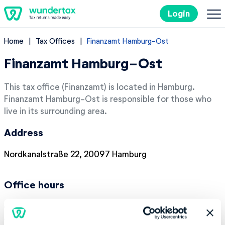
Login
Home
Tax Offices
Finanzamt Hamburg-Ost
Filing Taxes in Germany
Finanzamt Hamburg-Ost
Costs
This tax office (Finanzamt) is located in Hamburg.
Finanzamt Hamburg-Ost is responsible for those who
Tax Tips
live in its surrounding area.
Address
DE
Nordkanalstraße 22, 20097 Hamburg
Try it out for free
Office hours
Monday:
08:00-14:00
Tuesday:
08:00-14:00