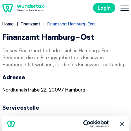
Login
Home
Finanzamt
Finanzamt Hamburg-Ost
So geht's
Finanzamt Hamburg-Ost
Kosten
Dieses Finanzamt befindet sich in Hamburg. Für
Personen, die im Einzugsgebiet des Finanzamt
Steuertipps
Hamburg-Ost wohnen, ist dieses Finanzamt zuständig.
Adresse
Steuer-Lexikon
Nordkanalstraße 22, 20097 Hamburg
EN
Servicestelle
Kostenlos ausprobieren
Montag:
08:00-14:00
Dienstag:
08:00-14:00