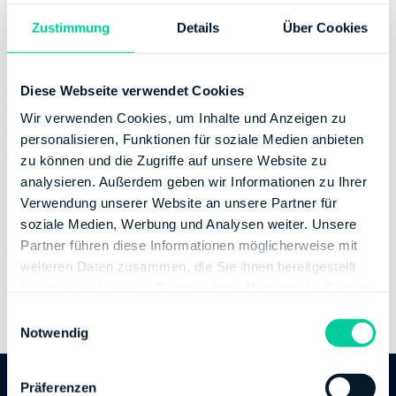
Donnerstag:
08:00-17:00
Zustimmung
Details
Über Cookies
Kontaktinformation
E-Mail:
fahamburgost@finanzamt.hamburg.de
Diese Webseite verwendet Cookies
Telefonnummer:
+49 40115
Wir verwenden Cookies, um Inhalte und Anzeigen zu
Fax:
+49 40427955600
personalisieren, Funktionen für soziale Medien anbieten
Website:
https://www.hamburg.de/go/finanzamt-
zu können und die Zugriffe auf unsere Website zu
ost
analysieren. Außerdem geben wir Informationen zu Ihrer
Verwendung unserer Website an unsere Partner für
Bankverbindung
soziale Medien, Werbung und Analysen weiter. Unsere
Partner führen diese Informationen möglicherweise mit
Bank:
DEUTSCHE BUNDESBANK
weiteren Daten zusammen, die Sie ihnen bereitgestellt
BIC:
MARKDEF1200
haben oder die sie im Rahmen Ihrer Nutzung der Dienste
IBAN:
DE03200000000020001530
gesammelt haben.
E
Inhaber des Bankkontos:
Finanzamt Hamburg-Ost
Notwendig
i
n
w
Präferenzen