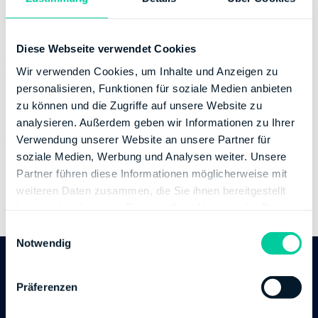
Contact
Diese Webseite verwendet Cookies
Phone number:
+49 2119576330
Wir verwenden Cookies, um Inhalte und Anzeigen zu
Fax:
+49 2119576331200
personalisieren, Funktionen für soziale Medien anbieten
Banking Details
zu können und die Zugriffe auf unsere Website zu
analysieren. Außerdem geben wir Informationen zu Ihrer
Institution:
DEUTSCHE BUNDESBANK
Verwendung unserer Website an unsere Partner für
BIC:
MARKDEF1300
soziale Medien, Werbung und Analysen weiter. Unsere
IBAN:
DE09300000000030001502
Partner führen diese Informationen möglicherweise mit
Account holder:
Finanzamt Landesamt zur
weiteren Daten zusammen, die Sie ihnen bereitgestellt
haben oder die sie im Rahmen Ihrer Nutzung der Dienste
Bekämpfung der Finanzkriminalität
gesammelt haben.
E
Notwendig
i
n
Follow us
w
Präferenzen
i
l