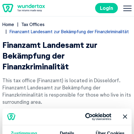
Login
Home
Tax Offices
Filing Taxes in Germany
Finanzamt Landesamt zur Bekämpfung der Finanzkriminalität
Finanzamt Landesamt zur
Costs
Bekämpfung der
Tax Tips
Finanzkriminalität
DE
This tax office (Finanzamt) is located in Düsseldorf.
Finanzamt Landesamt zur Bekämpfung der
Finanzkriminalität is responsible for those who live in its
surrounding area.
Try it out for free
Address
Erkrather Str. 339, 40231 Düsseldorf
Zustimmung
Details
Über Cookies