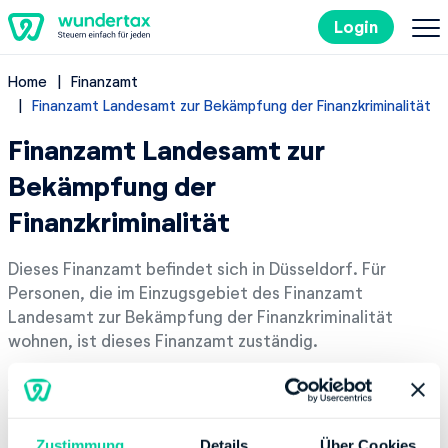
Login
Home
Finanzamt
So geht's
Finanzamt Landesamt zur Bekämpfung der Finanzkriminalität
Finanzamt Landesamt zur
Kosten
Bekämpfung der
Steuertipps
Finanzkriminalität
Steuer-Lexikon
Dieses Finanzamt befindet sich in Düsseldorf. Für
Personen, die im Einzugsgebiet des Finanzamt
Landesamt zur Bekämpfung der Finanzkriminalität
EN
wohnen, ist dieses Finanzamt zuständig.
Adresse
Kostenlos ausprobieren
Erkrather Str. 339, 40231 Düsseldorf
Zustimmung
Details
Über Cookies