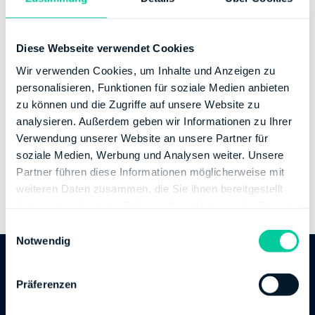
Kontaktinformation
Diese Webseite verwendet Cookies
Telefonnummer:
+49 2119576330
Wir verwenden Cookies, um Inhalte und Anzeigen zu
Fax:
+49 2119576331200
personalisieren, Funktionen für soziale Medien anbieten
Bankverbindung
zu können und die Zugriffe auf unsere Website zu
analysieren. Außerdem geben wir Informationen zu Ihrer
Bank:
DEUTSCHE BUNDESBANK
Verwendung unserer Website an unsere Partner für
BIC:
MARKDEF1300
soziale Medien, Werbung und Analysen weiter. Unsere
IBAN:
DE09300000000030001502
Partner führen diese Informationen möglicherweise mit
Inhaber des Bankkontos:
Finanzamt Landesamt zur
weiteren Daten zusammen, die Sie ihnen bereitgestellt
haben oder die sie im Rahmen Ihrer Nutzung der Dienste
Bekämpfung der Finanzkriminalität
gesammelt haben.
E
Notwendig
i
n
Follow us
w
Präferenzen
i
l