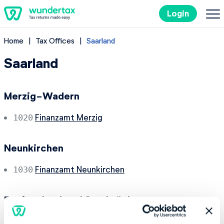
Login
Home
Tax Offices
Saarland
Filing Taxes in Germany
Saarland
Costs
Merzig-Wadern
Tax Tips
Finanzamt Merzig
1020
DE
Neunkirchen
Finanzamt Neunkirchen
1030
Try it out for free
Regionalverband Saarbrücken
Finanzamt Saarbrücken I
1040