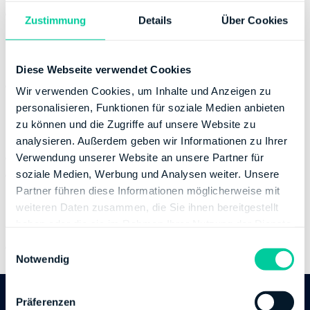
Finanzamt Saarbrücken II
1055
Zustimmung
Details
Über Cookies
Saarlouis
Diese Webseite verwendet Cookies
Finanzamt Saarlouis
1010
Wir verwenden Cookies, um Inhalte und Anzeigen zu
personalisieren, Funktionen für soziale Medien anbieten
zu können und die Zugriffe auf unsere Website zu
Saarpfalz-Kreis
analysieren. Außerdem geben wir Informationen zu Ihrer
Finanzamt Homburg
1075
Verwendung unserer Website an unsere Partner für
Finanzamt Homburg - Außenst. St. Ingbert
soziale Medien, Werbung und Analysen weiter. Unsere
1085
Partner führen diese Informationen möglicherweise mit
weiteren Daten zusammen, die Sie ihnen bereitgestellt
St. Wendel
haben oder die sie im Rahmen Ihrer Nutzung der Dienste
gesammelt haben.
E
Finanzamt St. Wendel
1060
Notwendig
i
n
w
Präferenzen