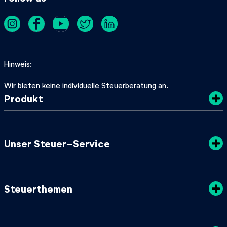
Hinweis
Wir bieten keine individuelle Steuerberatung an.
Produkt
Kosten
Unser Steuer-Service
Sicherheit
Datenschutz
Steuertipps
Steuerthemen
Nachhaltigkeit
SteuerGuide 2025/2026
AGB
Mein zuständiges Finanzamt
Steuerklassen