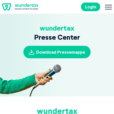
Login
So geht's
wundertax
Presse Center
Kosten
Download Pressemappe
Steuertipps
Steuer-Lexikon
EN
Kostenlos ausprobieren
wundertax