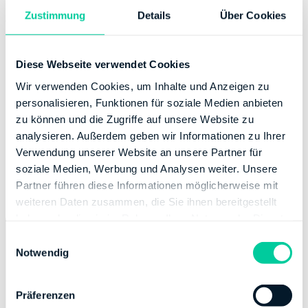
noch schneller mit der Erstellung fertig. Nach ungefähr
Zustimmung
Details
Über Cookies
15 Minuten waren wir mit der Erstellung fertig und
konnten die Steuererklärung absenden…
Diese Webseite verwendet Cookies
Wir verwenden Cookies, um Inhalte und Anzeigen zu
personalisieren, Funktionen für soziale Medien anbieten
Unsere
zu können und die Zugriffe auf unsere Website zu
analysieren. Außerdem geben wir Informationen zu Ihrer
Geschäftsführung
Verwendung unserer Website an unsere Partner für
soziale Medien, Werbung und Analysen weiter. Unsere
Partner führen diese Informationen möglicherweise mit
weiteren Daten zusammen, die Sie ihnen bereitgestellt
haben oder die sie im Rahmen Ihrer Nutzung der Dienste
gesammelt haben.
E
Notwendig
i
n
w
Präferenzen
i