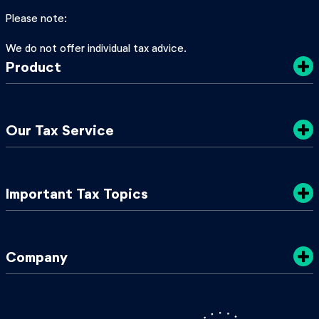
Please note
We do not offer individual tax advice.
Product
Costs
Our Tax Service
Privacy Policy
Sustainability
Tax Tips
Important Tax Topics
Terms & Conditions
TaxGuide 2025/2026
My Local Tax Office
Tax Classes in Germany
Company
Tax ID & Tax Number
Annual Playslip Germany
About Us