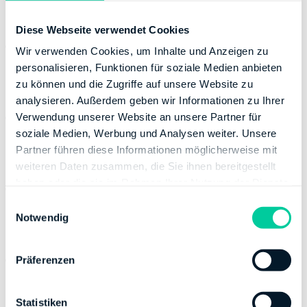
Landeshauptstadt Magdeburg
Diese Webseite verwendet Cookies
Finanzamt Magdeburg
3102
Wir verwenden Cookies, um Inhalte und Anzeigen zu
personalisieren, Funktionen für soziale Medien anbieten
zu können und die Zugriffe auf unsere Website zu
Landkreis Harz
analysieren. Außerdem geben wir Informationen zu Ihrer
Finanzamt Quedlinburg
3117
Verwendung unserer Website an unsere Partner für
soziale Medien, Werbung und Analysen weiter. Unsere
Partner führen diese Informationen möglicherweise mit
Landkreis Stendal
weiteren Daten zusammen, die Sie ihnen bereitgestellt
haben oder die sie im Rahmen Ihrer Nutzung der Dienste
Finanzamt Stendal
3108
gesammelt haben.
E
Notwendig
i
Landkreis Wittenberg
n
w
Finanzamt Wittenberg
3115
Präferenzen
i
l
Mansfeld-Südharz
l
Statistiken