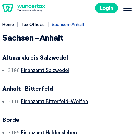
Login
Home
Tax Offices
Sachsen-Anhalt
Filing Taxes in Germany
Sachsen-Anhalt
Costs
Altmarkkreis Salzwedel
Tax Tips
Finanzamt Salzwedel
3106
DE
Anhalt-Bitterfeld
Finanzamt Bitterfeld-Wolfen
3116
Try it out for free
Börde
Finanzamt Haldensleben
3105