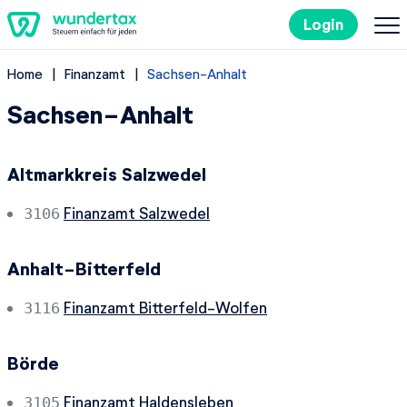
Login
Home
Finanzamt
Sachsen-Anhalt
So geht's
Sachsen-Anhalt
Kosten
Altmarkkreis Salzwedel
Steuertipps
Finanzamt Salzwedel
3106
Steuer-Lexikon
Anhalt-Bitterfeld
EN
Finanzamt Bitterfeld-Wolfen
3116
Börde
Kostenlos ausprobieren
Finanzamt Haldensleben
3105