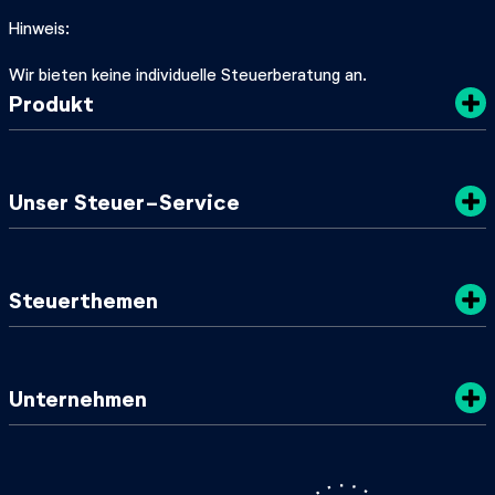
Hinweis
Wir bieten keine individuelle Steuerberatung an.
Produkt
Kosten
Unser Steuer-Service
Sicherheit
Datenschutz
Steuertipps
Steuerthemen
Nachhaltigkeit
SteuerGuide 2025/2026
AGB
Mein zuständiges Finanzamt
Steuerklassen
Unternehmen
Steuer-Lexikon
Steuer-ID & Steuernummer
Lohnsteuerbescheinigung
Über uns