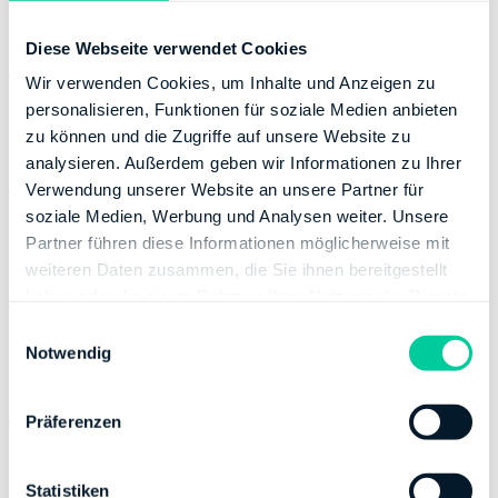
Landeshauptstadt Magdeburg
Diese Webseite verwendet Cookies
Finanzamt Magdeburg
3102
Wir verwenden Cookies, um Inhalte und Anzeigen zu
personalisieren, Funktionen für soziale Medien anbieten
zu können und die Zugriffe auf unsere Website zu
Landkreis Harz
analysieren. Außerdem geben wir Informationen zu Ihrer
Finanzamt Quedlinburg
3117
Verwendung unserer Website an unsere Partner für
soziale Medien, Werbung und Analysen weiter. Unsere
Partner führen diese Informationen möglicherweise mit
Landkreis Stendal
weiteren Daten zusammen, die Sie ihnen bereitgestellt
haben oder die sie im Rahmen Ihrer Nutzung der Dienste
Finanzamt Stendal
3108
gesammelt haben.
E
Notwendig
i
Landkreis Wittenberg
n
w
Finanzamt Wittenberg
3115
Präferenzen
i
l
Mansfeld-Südharz
l
Statistiken