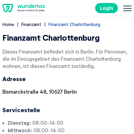
Login
Home
Finanzamt
Finanzamt Charlottenburg
So geht's
Finanzamt Charlottenburg
Kosten
Dieses Finanzamt befindet sich in Berlin. Für Personen,
die im Einzugsgebiet des Finanzamt Charlottenburg
Steuertipps
wohnen, ist dieses Finanzamt zuständig.
Adresse
Steuer-Lexikon
Bismarckstraße 48, 10627 Berlin
EN
Servicestelle
Kostenlos ausprobieren
Dienstag:
08:00-14:00
Mittwoch:
08:00-14:00