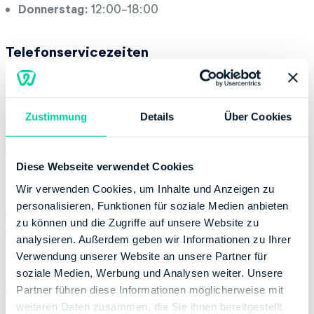
Donnerstag:
12:00-18:00
Telefonservicezeiten
Montag:
08:00-15:00
Dienstag:
08:00-15:00
Mittwoch:
08:00-15:00
Zustimmung
Details
Über Cookies
Donnerstag:
08:00-15:00
Freitag:
08:00-13:00
Diese Webseite verwendet Cookies
Kontaktinformation
Wir verwenden Cookies, um Inhalte und Anzeigen zu
personalisieren, Funktionen für soziale Medien anbieten
Telefonnummer:
+49 309024130
zu können und die Zugriffe auf unsere Website zu
Website:
http://www.berlin.de/sen/finanzen
analysieren. Außerdem geben wir Informationen zu Ihrer
Verwendung unserer Website an unsere Partner für
Bankverbindung
soziale Medien, Werbung und Analysen weiter. Unsere
Partner führen diese Informationen möglicherweise mit
Bank:
DEUTSCHE BANK AG-POSTBANK BRANCH
weiteren Daten zusammen, die Sie ihnen bereitgestellt
(FORMERLY DEUTSCHE POSTBANK AG)