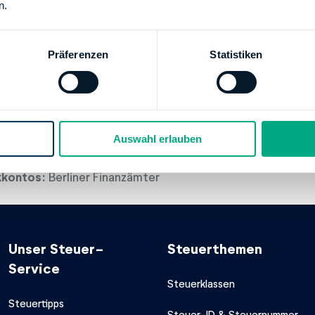
n.
g
SPARKASSE - BSK 1818 AG
Präferenzen
Statistiken
XX
00006600046463
kkontos:
Berliner Finanzämter
 BANK AG-POSTBANK BRANCH (FORMERLY DEUTSCHE P
Auswahl erlauben
XX
00100691555100
kkontos:
Berliner Finanzämter
Unser Steuer-
Steuerthemen
Service
Steuerklassen
Steuertipps
Steuer-ID & Steuernummer