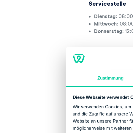
Servicestelle
Dienstag:
08:00
Mittwoch:
08:00
Donnerstag:
12:
Telefonservice
Montag:
08:00-
Dienstag:
08:00
Mittwoch:
08:00
Zustimmung
Donnerstag:
08:
Freitag:
08:00-1
Diese Webseite verwendet 
Kontaktinforma
Wir verwenden Cookies, um I
und die Zugriffe auf unsere 
Telefonnummer:
Website an unsere Partner fü
Website:
http:/
möglicherweise mit weiteren