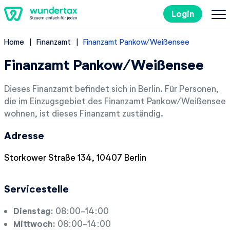
Login
Home
Finanzamt
Finanzamt Pankow/Weißensee
So geht's
Finanzamt Pankow/Weißensee
Kosten
Dieses Finanzamt befindet sich in Berlin. Für Personen,
die im Einzugsgebiet des Finanzamt Pankow/Weißensee
Steuertipps
wohnen, ist dieses Finanzamt zuständig.
Adresse
Steuer-Lexikon
Storkower Straße 134, 10407 Berlin
EN
Servicestelle
Kostenlos ausprobieren
Dienstag:
08:00-14:00
Mittwoch:
08:00-14:00