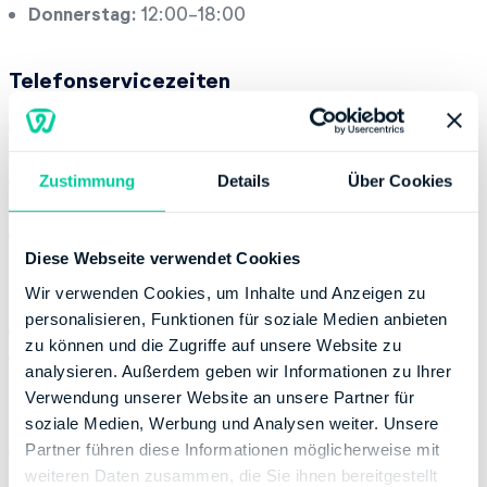
Donnerstag:
12:00-18:00
Telefonservicezeiten
Montag:
08:00-15:00
Dienstag:
08:00-15:00
Mittwoch:
08:00-15:00
Zustimmung
Details
Über Cookies
Donnerstag:
08:00-15:00
Freitag:
08:00-13:00
Diese Webseite verwendet Cookies
Kontaktinformation
Wir verwenden Cookies, um Inhalte und Anzeigen zu
personalisieren, Funktionen für soziale Medien anbieten
Telefonnummer:
+49 309024330
zu können und die Zugriffe auf unsere Website zu
Website:
http://www.berlin.de/sen/finanzen
analysieren. Außerdem geben wir Informationen zu Ihrer
Verwendung unserer Website an unsere Partner für
Bankverbindung
soziale Medien, Werbung und Analysen weiter. Unsere
Partner führen diese Informationen möglicherweise mit
Bank:
BERLINER SPARKASSE - BSK 1818 AG
weiteren Daten zusammen, die Sie ihnen bereitgestellt
BIC:
BELADEBEXXX