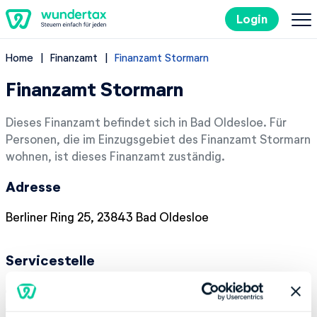
Login
Home
Finanzamt
Finanzamt Stormarn
So geht's
Finanzamt Stormarn
Kosten
Dieses Finanzamt befindet sich in Bad Oldesloe. Für
Personen, die im Einzugsgebiet des Finanzamt Stormarn
Steuertipps
wohnen, ist dieses Finanzamt zuständig.
Adresse
Steuer-Lexikon
Berliner Ring 25, 23843 Bad Oldesloe
EN
Servicestelle
Kostenlos ausprobieren
Montag:
08:00-12:00
Dienstag:
08:00-12:00, 14:00-17:00