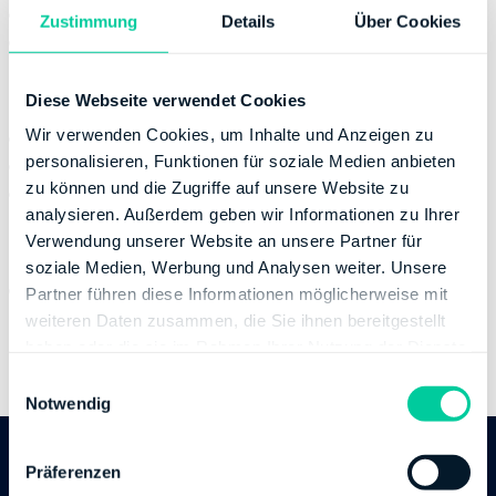
Donnerstag:
08:00-12:00
Zustimmung
Details
Über Cookies
Freitag:
08:00-12:00
Kontaktinformation
Diese Webseite verwendet Cookies
Wir verwenden Cookies, um Inhalte und Anzeigen zu
E-Mail:
poststelle@fa-stormarn.landsh.de
personalisieren, Funktionen für soziale Medien anbieten
Telefonnummer:
+49 45315070
zu können und die Zugriffe auf unsere Website zu
Fax:
+49 4531507399
analysieren. Außerdem geben wir Informationen zu Ihrer
Bankverbindung
Verwendung unserer Website an unsere Partner für
soziale Medien, Werbung und Analysen weiter. Unsere
Bank:
DEUTSCHE BUNDESBANK
Partner führen diese Informationen möglicherweise mit
BIC:
MARKDEF1200
weiteren Daten zusammen, die Sie ihnen bereitgestellt
IBAN:
DE08200000000020201551
haben oder die sie im Rahmen Ihrer Nutzung der Dienste
Inhaber des Bankkontos:
Finanzamt Stormarn
gesammelt haben.
E
Notwendig
i
n
w
Präferenzen
Follow us
i