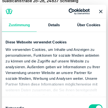
Suadicanistraße 26-28, 24837 Schleswig
Servicestelle
Zustimmung
Details
Über Cookies
Montag:
08:00-12:00
Dienstag:
08:00-12:00
Donnerstag:
08:00-12:00, 14:00-17:00
Diese Webseite verwendet Cookies
Freitag:
08:00-12:00
Wir verwenden Cookies, um Inhalte und Anzeigen zu
Kontaktinformation
personalisieren, Funktionen für soziale Medien anbieten
zu können und die Zugriffe auf unsere Website zu
E-Mail:
poststelle@fa-eck-sl.landsh.de
analysieren. Außerdem geben wir Informationen zu Ihrer
Telefonnummer:
+49 46218050
Verwendung unserer Website an unsere Partner für
Fax:
+49 4621805290
soziale Medien, Werbung und Analysen weiter. Unsere
Partner führen diese Informationen möglicherweise mit
Bankverbindung
weiteren Daten zusammen, die Sie ihnen bereitgestellt
haben oder die sie im Rahmen Ihrer Nutzung der Dienste
Bank:
DEUTSCHE BUNDESBANK
gesammelt haben.
E
BIC:
MARKDEF1200
Notwendig