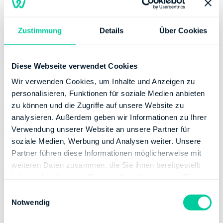
Servicestelle
Montag:
08:00-12:00
Zustimmung
Details
Über Cookies
Dienstag:
08:00-12:00, 14:00-17:00
Donnerstag:
08:00-12:00
Freitag:
08:00-12:00
Diese Webseite verwendet Cookies
Kontaktinformation
Wir verwenden Cookies, um Inhalte und Anzeigen zu
personalisieren, Funktionen für soziale Medien anbieten
E-Mail:
poststelle1@fa-kiel.landsh.de
zu können und die Zugriffe auf unsere Website zu
Telefonnummer:
+49 4316020
analysieren. Außerdem geben wir Informationen zu Ihrer
Fax:
+49 4316021009
Verwendung unserer Website an unsere Partner für
soziale Medien, Werbung und Analysen weiter. Unsere
Bankverbindung
Partner führen diese Informationen möglicherweise mit
weiteren Daten zusammen, die Sie ihnen bereitgestellt
Bank:
DEUTSCHE BUNDESBANK
haben oder die sie im Rahmen Ihrer Nutzung der Dienste
BIC:
MARKDEF1200
gesammelt haben.
E
IBAN:
DE80200000000020201516
Notwendig
i
Inhaber des Bankkontos:
Finanzamt Kiel
n