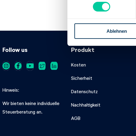
n
BIC:
MARKDEF12
w
IBAN:
DE432000
i
Inhaber des Ban
l
Ablehnen
l
i
g
Follow us
Produkt
u
n
Kosten
g
s
Sicherheit
a
u
Hinweis
Datenschutz
s
Wir bieten keine individuelle
w
Nachhaltigkeit
a
Steuerberatung an.
AGB
h
l