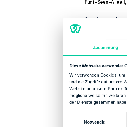
Fünf-Seen-Allee 1,
Servicestelle
Montag:
08:00-
Dienstag:
08:00
Mittwoch:
08:00
Zustimmung
Donnerstag:
08:
Freitag:
08:00-1
Diese Webseite verwendet 
Kontaktinforma
Wir verwenden Cookies, um I
und die Zugriffe auf unsere 
E-Mail:
poststel
Website an unsere Partner fü
Telefonnummer:
möglicherweise mit weiteren
Fax:
+49 45225
der Dienste gesammelt habe
Bankverbindun
E
Notwendig
i
Bank:
DEUTSCHE