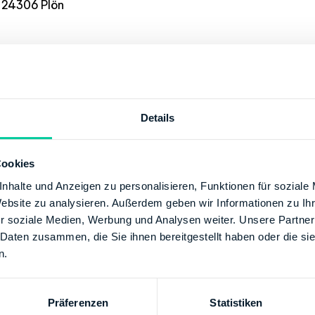
 24306 Plön
12:00
-12:00
-11:00
Details
00-12:00
2:00
Cookies
tion
nhalte und Anzeigen zu personalisieren, Funktionen für soziale
Website zu analysieren. Außerdem geben wir Informationen zu I
le@fa-ploen.landsh.de
r soziale Medien, Werbung und Analysen weiter. Unsere Partner
+49 45225060
 Daten zusammen, die Sie ihnen bereitgestellt haben oder die s
062149
n.
g
Präferenzen
Statistiken
 BUNDESBANK