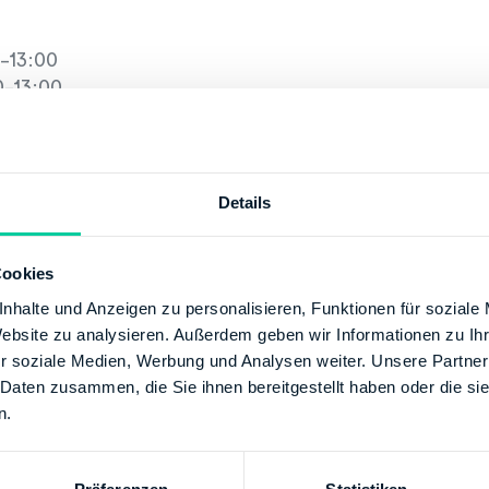
-13:00
-13:00
00-18:00
3:00
tion
Details
le@fa-ler.niedersachsen.de
+49 49198700
Cookies
/www.lstn.niedersachsen.de
nhalte und Anzeigen zu personalisieren, Funktionen für soziale
Website zu analysieren. Außerdem geben wir Informationen zu I
g
r soziale Medien, Werbung und Analysen weiter. Unsere Partner
 BUNDESBANK
 Daten zusammen, die Sie ihnen bereitgestellt haben oder die s
80
n.
00000028501511
kkontos:
Finanzamt Leer / Ostfriesland