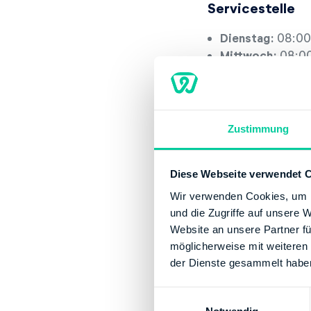
Servicestelle
Dienstag:
08:00
Mittwoch:
08:00
Donnerstag:
08:
Freitag:
08:00-1
Kontaktinforma
Zustimmung
E-Mail:
poststel
Telefonnummer:
Diese Webseite verwendet 
Website:
http:/
Wir verwenden Cookies, um I
und die Zugriffe auf unsere 
Bankverbindun
Website an unsere Partner fü
Bank:
DEUTSCHE
möglicherweise mit weiteren
BIC:
MARKDEF12
der Dienste gesammelt habe
IBAN:
DE852800
E
Inhaber des Ban