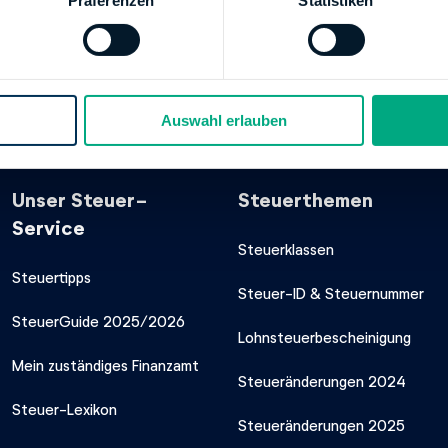
Präferenzen
Statistiken
E LEERWITTMUND
ER
00000000849000
kkontos:
Finanzamt Leer / Ostfriesland
Auswahl erlauben
Unser Steuer-
Steuerthemen
Service
Steuerklassen
Steuertipps
Steuer-ID & Steuernummer
SteuerGuide 2025/2026
Lohnsteuerbescheinigung
Mein zuständiges Finanzamt
Steueränderungen 2024
Steuer-Lexikon
Steueränderungen 2025