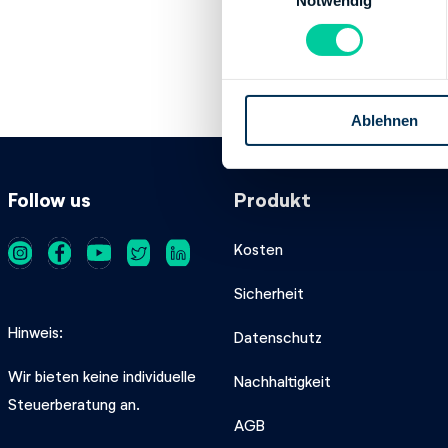
Notwendig
i
Bank:
SPARKASS
n
BIC:
BRLADE21L
w
IBAN:
DE172855
i
Inhaber des Ban
l
Ablehnen
l
i
g
u
Follow us
Produkt
n
g
Kosten
s
a
Sicherheit
u
Hinweis
Datenschutz
s
w
Wir bieten keine individuelle
Nachhaltigkeit
a
Steuerberatung an.
h
AGB
l