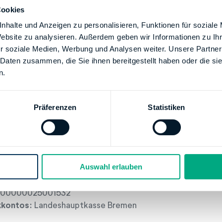
15:00
Cookies
-15:00
nhalte und Anzeigen zu personalisieren, Funktionen für soziale
-15:00
Website zu analysieren. Außerdem geben wir Informationen zu I
00-15:00
r soziale Medien, Werbung und Analysen weiter. Unsere Partner
3:30
 Daten zusammen, die Sie ihnen bereitgestellt haben oder die s
n.
tion
fa-hb.bremen.de
Präferenzen
Statistiken
+49 42136190909
96205
g
 BUNDESBANK
Auswahl erlauben
50
00000025001532
kkontos:
Landeshauptkasse Bremen