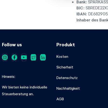
Bank:
SPARKASSE
g
BIC:
SBREDE22X
s
IBAN:
DE682905
a
Inhaber des Ban
u
s
w
a
h
Follow us
Produkt
l
Kosten
Sicherheit
Hinweis
Datenschutz
Wir bieten keine individuelle
Nachhaltigkeit
Steuerberatung an.
AGB