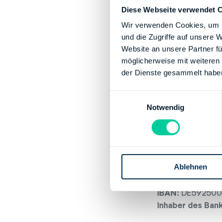
Montag:
09:00-
Diese Webseite verwendet 
Dienstag:
09:00
Wir verwenden Cookies, um I
Mittwoch:
09:00
und die Zugriffe auf unsere 
Donnerstag:
09:
Website an unsere Partner fü
Freitag:
09:00-1
möglicherweise mit weiteren
der Dienste gesammelt habe
Kontaktinforma
E
E-Mail:
office@
Notwendig
i
Telefonnummer:
n
Fax:
+49 421361
w
i
Bankverbindun
l
Bank:
DEUTSCHE
Ablehnen
l
i
BIC:
MARKDEF12
g
IBAN:
DE592500
u
Inhaber des Ban
n