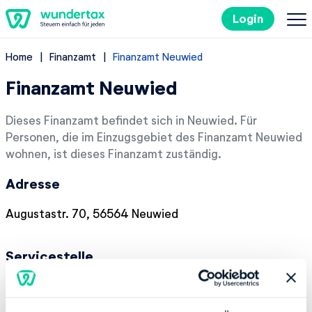
Login
Home
Finanzamt
Finanzamt Neuwied
So geht's
Finanzamt Neuwied
Kosten
Dieses Finanzamt befindet sich in Neuwied. Für
Personen, die im Einzugsgebiet des Finanzamt Neuwied
Steuertipps
wohnen, ist dieses Finanzamt zuständig.
Adresse
Steuer-Lexikon
Augustastr. 70, 56564 Neuwied
EN
Servicestelle
Kostenlos ausprobieren
Montag:
08:00-16:00
Donnerstag:
08:00-18:00