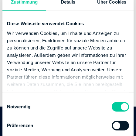
Zustimmung
Details
Über Cookies
Kontaktinformation
E-Mail:
poststelle@fa-nr.fin-rlp.de
Diese Webseite verwendet Cookies
Telefonnummer:
+49 26319100
Wir verwenden Cookies, um Inhalte und Anzeigen zu
Fax:
+49 263191029906
personalisieren, Funktionen für soziale Medien anbieten
Website:
https://www.fa-neuwied.rlp.de
zu können und die Zugriffe auf unsere Website zu
analysieren. Außerdem geben wir Informationen zu Ihrer
Bankverbindung
Verwendung unserer Website an unsere Partner für
soziale Medien, Werbung und Analysen weiter. Unsere
Bank:
DEUTSCHE BUNDESBANK
Partner führen diese Informationen möglicherweise mit
BIC:
MARKDEF1570
weiteren Daten zusammen, die Sie ihnen bereitgestellt
IBAN:
DE04570000000057001517
haben oder die sie im Rahmen Ihrer Nutzung der Dienste
Inhaber des Bankkontos:
Finanzamt Idar-Oberstein
gesammelt haben.
E
Notwendig
i
n
w
Follow us
Präferenzen
i