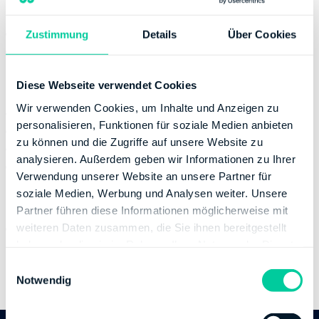
Servicestelle
Montag:
08:00-16:00
Zustimmung
Details
Über Cookies
Donnerstag:
08:00-18:00
Kontaktinformation
Diese Webseite verwendet Cookies
Wir verwenden Cookies, um Inhalte und Anzeigen zu
E-Mail:
poststelle@fa-ku.fin-rlp.de
personalisieren, Funktionen für soziale Medien anbieten
Telefonnummer:
+49 638199670
zu können und die Zugriffe auf unsere Website zu
Fax:
+49 6381996721060
analysieren. Außerdem geben wir Informationen zu Ihrer
Website:
https://www.fa-kusel-landstuhl.rlp.de
Verwendung unserer Website an unsere Partner für
soziale Medien, Werbung und Analysen weiter. Unsere
Bankverbindung
Partner führen diese Informationen möglicherweise mit
Bank:
DEUTSCHE BUNDESBANK
weiteren Daten zusammen, die Sie ihnen bereitgestellt
haben oder die sie im Rahmen Ihrer Nutzung der Dienste
BIC:
MARKDEF1570
gesammelt haben.
IBAN:
DE04570000000057001517
E
Notwendig
Inhaber des Bankkontos:
Finanzamt Idar-Oberstein
i
n
w