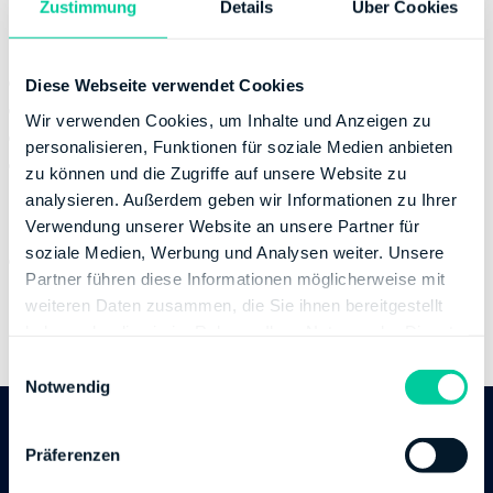
Zustimmung
Details
Über Cookies
Kontaktinformation
E-Mail:
poststelle@fa-tr.fin-rlp.de
Diese Webseite verwendet Cookies
Telefonnummer:
+49 65193600
Wir verwenden Cookies, um Inhalte und Anzeigen zu
Fax:
+49 651936034900
personalisieren, Funktionen für soziale Medien anbieten
Website:
https://www.fa-trier.rlp.de
zu können und die Zugriffe auf unsere Website zu
analysieren. Außerdem geben wir Informationen zu Ihrer
Bankverbindung
Verwendung unserer Website an unsere Partner für
soziale Medien, Werbung und Analysen weiter. Unsere
Bank:
DEUTSCHE BUNDESBANK
Partner führen diese Informationen möglicherweise mit
BIC:
MARKDEF1570
weiteren Daten zusammen, die Sie ihnen bereitgestellt
IBAN:
DE04570000000057001517
haben oder die sie im Rahmen Ihrer Nutzung der Dienste
Inhaber des Bankkontos:
Finanzamt Idar-Oberstein
gesammelt haben.
E
Notwendig
i
n
w
Follow us
Präferenzen
i