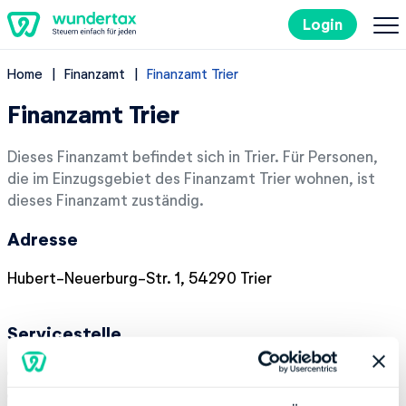
Login
Home
Finanzamt
Finanzamt Trier
So geht's
Finanzamt Trier
Kosten
Dieses Finanzamt befindet sich in Trier. Für Personen,
die im Einzugsgebiet des Finanzamt Trier wohnen, ist
Steuertipps
dieses Finanzamt zuständig.
Adresse
Steuer-Lexikon
Hubert-Neuerburg-Str. 1, 54290 Trier
EN
Servicestelle
Kostenlos ausprobieren
Montag:
07:30-16:00
Donnerstag:
07:30-18:00