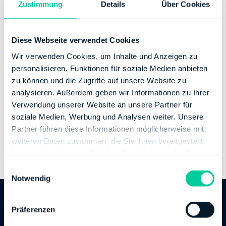
Zustimmung
Details
Über Cookies
Website:
https://kontakt.fv-bwl.de
https://finanzamt-bw.fv-bwl.de/fa_singen
Bankverbindung
Diese Webseite verwendet Cookies
Wir verwenden Cookies, um Inhalte und Anzeigen zu
Bank:
DEUTSCHE BUNDESBANK
personalisieren, Funktionen für soziale Medien anbieten
BIC:
MARKDEF1694
zu können und die Zugriffe auf unsere Website zu
IBAN:
DE43694000000069001507
analysieren. Außerdem geben wir Informationen zu Ihrer
Inhaber des Bankkontos:
Finanzamt Singen
Verwendung unserer Website an unsere Partner für
soziale Medien, Werbung und Analysen weiter. Unsere
Bank:
LANDESBANK BADEN-WUERTTEMBERG
Partner führen diese Informationen möglicherweise mit
BIC:
SOLADESTXXX
weiteren Daten zusammen, die Sie ihnen bereitgestellt
IBAN:
DE49600501017485500135
haben oder die sie im Rahmen Ihrer Nutzung der Dienste
Inhaber des Bankkontos:
Finanzamt Singen
gesammelt haben.
E
Notwendig
i
n
w
Follow us
Präferenzen
i