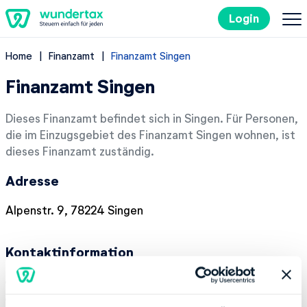
Login
Home
Finanzamt
Finanzamt Singen
So geht's
Finanzamt Singen
Kosten
Dieses Finanzamt befindet sich in Singen. Für Personen,
die im Einzugsgebiet des Finanzamt Singen wohnen, ist
Steuertipps
dieses Finanzamt zuständig.
Adresse
Steuer-Lexikon
Alpenstr. 9, 78224 Singen
EN
Kontaktinformation
Kostenlos ausprobieren
Telefonnummer:
+49 77318230
Fax:
+49 7731823650