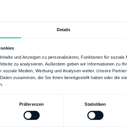
tion
+49 622173650
65190
//kontakt.fv-bwl.de
https://finanzamt-bw.fv-bwl.de/fa_
Details
g
Cookies
 BUNDESBANK
nhalte und Anzeigen zu personalisieren, Funktionen für soziale
60
Website zu analysieren. Außerdem geben wir Informationen zu I
00000067001510
r soziale Medien, Werbung und Analysen weiter. Unsere Partner
kkontos:
Finanzamt Heidelberg
 Daten zusammen, die Sie ihnen bereitgestellt haben oder die s
n.
NK BADEN-WUERTTEMBERG
XXX
01017421500168
Präferenzen
Statistiken
kkontos:
Finanzamt Heidelberg