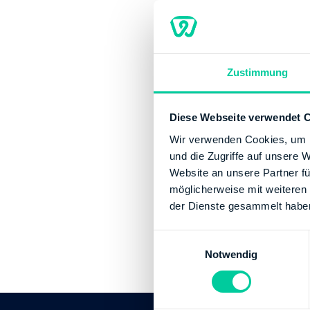
Kontaktinforma
Telefonnummer:
Fax:
+49 622173
Website:
https:
Zustimmung
Bankverbindun
Diese Webseite verwendet 
Bank:
DEUTSCHE
Wir verwenden Cookies, um I
BIC:
MARKDEF16
und die Zugriffe auf unsere 
IBAN:
DE506600
Website an unsere Partner fü
Inhaber des Ban
möglicherweise mit weiteren
der Dienste gesammelt habe
Bank:
LANDESBA
BIC:
SOLADEST
E
IBAN:
DE306005
Notwendig
i
Inhaber des Ban
n
w
i