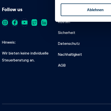
l
Follow us
Produkt
Ablehnen
l
i
Kosten
g
u
Sicherheit
n
g
Hinweis
Datenschutz
s
a
Wir bieten keine individuelle
Nachhaltigkeit
u
Steuerberatung an.
s
AGB
w
a
h
l