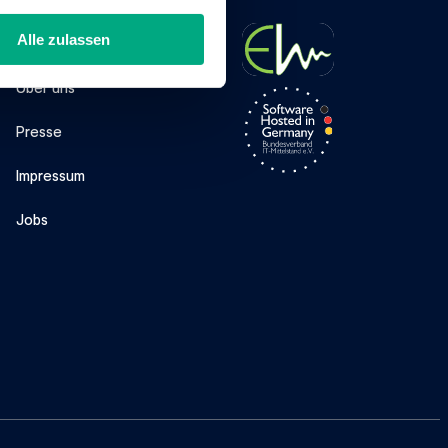
Unternehmen
Alle zulassen
Über uns
Presse
Impressum
Jobs