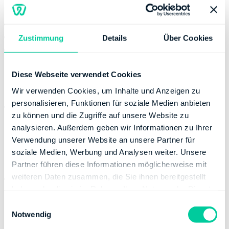
Kontaktinformation
Telefonnummer:
+49 72213590
Fax:
+49 7221359100
Zustimmung
Details
Über Cookies
Website:
https://kontakt.fv-bwl.de
https://finanzamt-bw.fv-bwl.de/fa_badenbaden
Diese Webseite verwendet Cookies
Bankverbindung
Wir verwenden Cookies, um Inhalte und Anzeigen zu
personalisieren, Funktionen für soziale Medien anbieten
Bank:
DEUTSCHE BUNDESBANK
zu können und die Zugriffe auf unsere Website zu
BIC:
MARKDEF1660
analysieren. Außerdem geben wir Informationen zu Ihrer
IBAN:
DE35660000000066001516
Verwendung unserer Website an unsere Partner für
Inhaber des Bankkontos:
Finanzamt Baden-Baden
soziale Medien, Werbung und Analysen weiter. Unsere
Außenstelle Bühl
Partner führen diese Informationen möglicherweise mit
weiteren Daten zusammen, die Sie ihnen bereitgestellt
Bank:
LANDESBANK BADEN-WUERTTEMBERG
haben oder die sie im Rahmen Ihrer Nutzung der Dienste
BIC:
SOLADESTXXX
gesammelt haben.
IBAN:
DE41600501017430500018
E
Notwendig
Inhaber des Bankkontos:
Finanzamt Baden-Baden
i
n